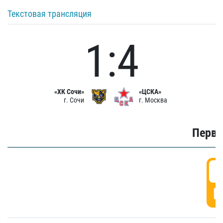
Текстовая трансляция
1:4
«ХК Сочи»
«ЦСКА»
г. Сочи
г. Москва
Первы
0
Г