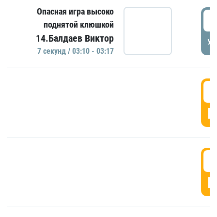
Опасная игра высоко
0
поднятой клюшкой
14.Балдаев Виктор
УД
7 секунд / 03:10 - 03:17
0
Г
0
Г