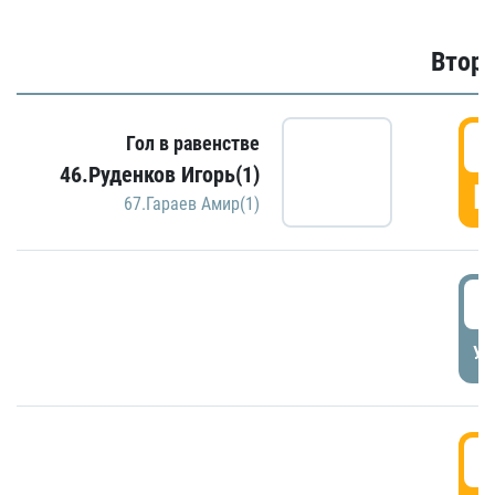
Второ
2
Гол в равенстве
46.Руденков Игорь(1)
Г
67.Гараев Амир(1)
2
УД
3