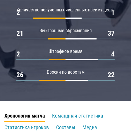
Количество полученных численных преимуществ
2
1
Выигранные вбрасывания
21
37
Штрафное время
2
4
Броски по воротам
26
22
Хронология матча
Командная статистика
Статистика игроков
Составы
Медиа