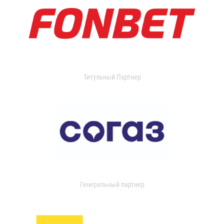
Титульный Партнер
Генеральный партнер