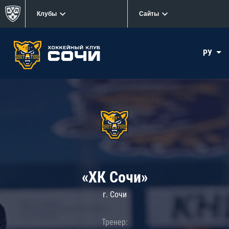
Клубы
Сайты
РУ
«ХК Сочи»
г. Сочи
Тренер: