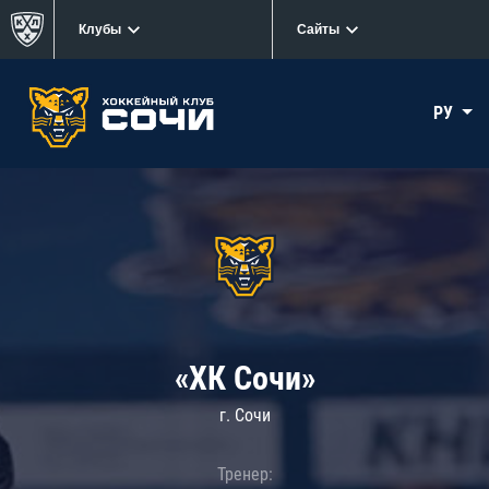
Клубы
Сайты
РУ
«ХК Сочи»
г. Сочи
Тренер: