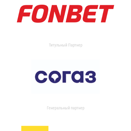
Титульный Партнер
Генеральный партнер