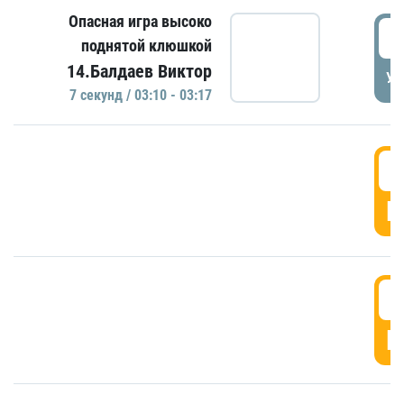
Опасная игра высоко
0
поднятой клюшкой
14.Балдаев Виктор
УД
7 секунд / 03:10 - 03:17
0
Г
0
Г