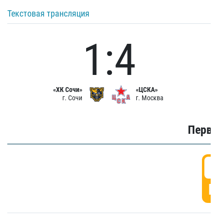
Текстовая трансляция
1:4
«ХК Сочи»
«ЦСКА»
г. Сочи
г. Москва
Первы
0
Г