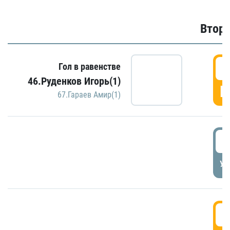
Второ
2
Гол в равенстве
46.Руденков Игорь(1)
Г
67.Гараев Амир(1)
2
УД
3