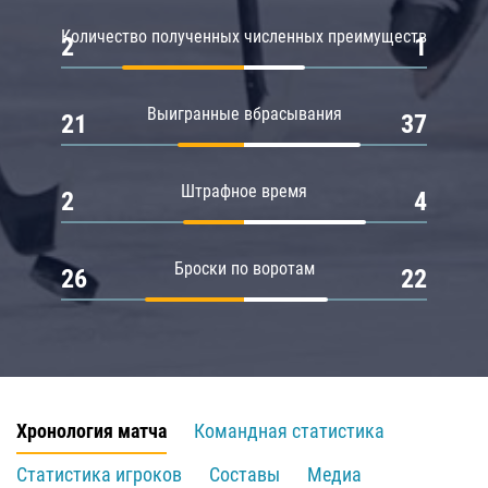
Количество полученных численных преимуществ
2
1
Выигранные вбрасывания
21
37
Штрафное время
2
4
Броски по воротам
26
22
Хронология матча
Командная статистика
Статистика игроков
Составы
Медиа