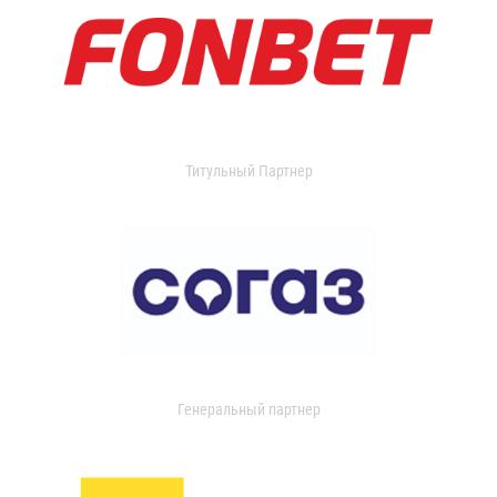
Титульный Партнер
Генеральный партнер