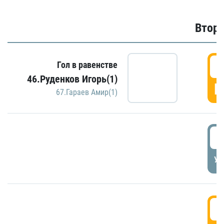
Второ
2
Гол в равенстве
46.Руденков Игорь(1)
Г
67.Гараев Амир(1)
2
УД
3