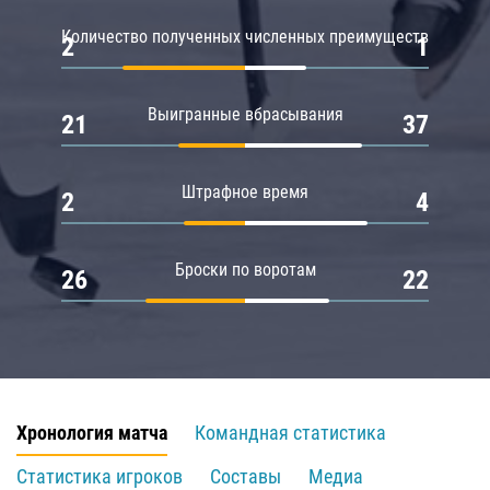
Количество полученных численных преимуществ
2
1
Выигранные вбрасывания
21
37
Штрафное время
2
4
Броски по воротам
26
22
Хронология матча
Командная статистика
Статистика игроков
Составы
Медиа