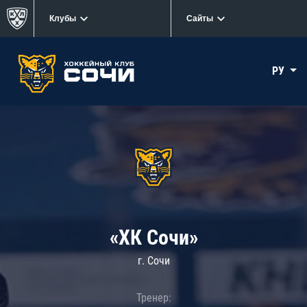
Клубы
Сайты
РУ
«ХК Сочи»
г. Сочи
Тренер: