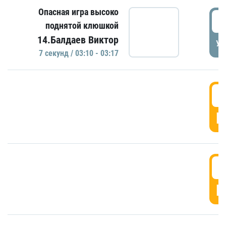
Опасная игра высоко
0
поднятой клюшкой
14.Балдаев Виктор
УД
7 секунд / 03:10 - 03:17
0
Г
0
Г