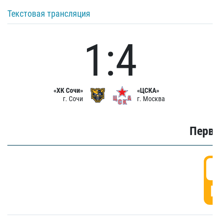
Текстовая трансляция
1:4
«ХК Сочи»
«ЦСКА»
г. Сочи
г. Москва
Первы
0
Г