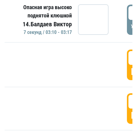
Опасная игра высоко
0
поднятой клюшкой
14.Балдаев Виктор
УД
7 секунд / 03:10 - 03:17
0
Г
0
Г