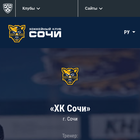
Клубы
Сайты
РУ
«ХК Сочи»
г. Сочи
Тренер: