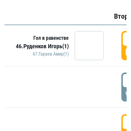
Второ
2
Гол в равенстве
46.Руденков Игорь(1)
Г
67.Гараев Амир(1)
2
УД
3