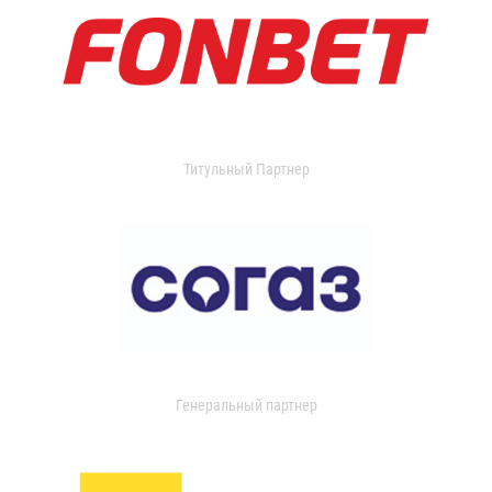
Титульный Партнер
Генеральный партнер