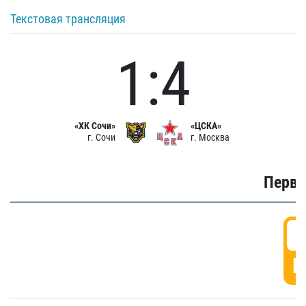
Текстовая трансляция
1:4
«ХК Сочи»
«ЦСКА»
г. Сочи
г. Москва
Первы
0
Г