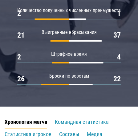
Количество полученных численных преимуществ
2
1
Выигранные вбрасывания
21
37
Штрафное время
2
4
Броски по воротам
26
22
Хронология матча
Командная статистика
Статистика игроков
Составы
Медиа