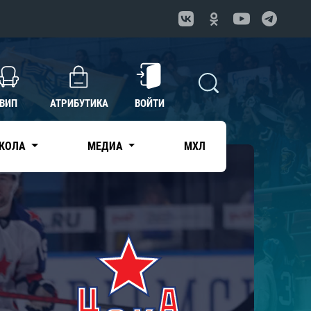
ВИП
АТРИБУТИКА
ВОЙТИ
КОЛА
МЕДИА
МХЛ