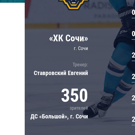
Локомотив
Северсталь
ЦСКА
Шанхайские Драконы
«ХК Сочи»
г. Сочи
Тренер:
Ставровский Евгений
350
зрителей
ДС «Большой», г. Сочи