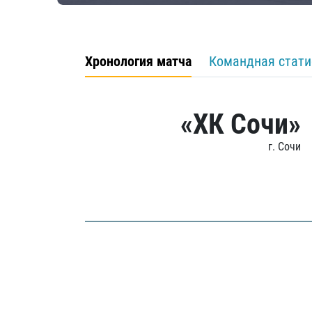
Хронология матча
Командная стати
«ХК Сочи»
г. Сочи