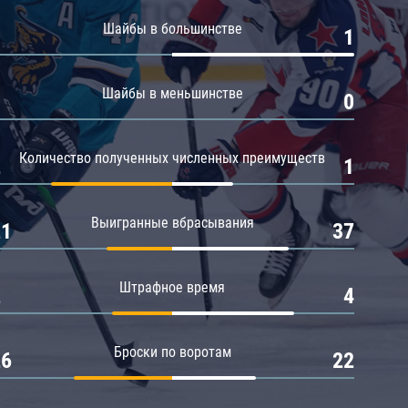
Амур
Шайбы в большинстве
0
1
Барыс
Салават Юлаев
Шайбы в меньшинстве
0
0
Сибирь
Количество полученных численных преимуществ
2
1
Выигранные вбрасывания
21
37
Штрафное время
2
4
Броски по воротам
26
22