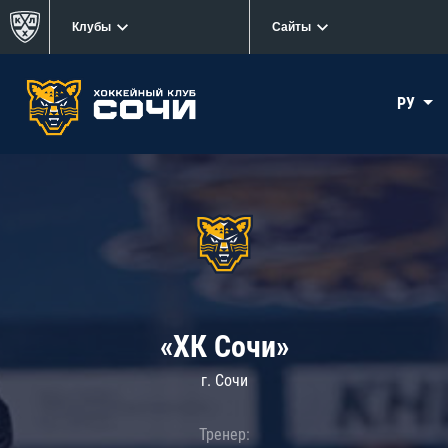
Клубы
Сайты
РУ
«ХК Сочи»
г. Сочи
Тренер: