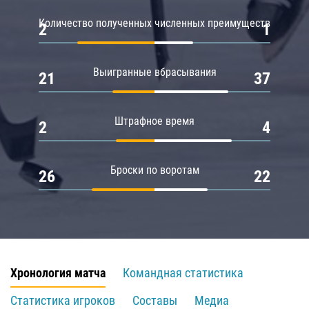
Количество полученных численных преимуществ
2
1
Выигранные вбрасывания
21
37
Штрафное время
2
4
Броски по воротам
26
22
Хронология матча
Командная статистика
Статистика игроков
Составы
Медиа