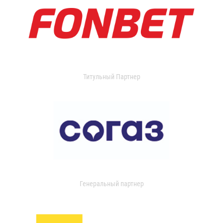
Титульный Партнер
Генеральный партнер