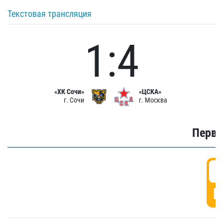
Текстовая трансляция
1:4
«ХК Сочи»
«ЦСКА»
г. Сочи
г. Москва
Первы
0
Г