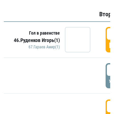
Второ
2
Гол в равенстве
46.Руденков Игорь(1)
Г
67.Гараев Амир(1)
2
УД
3