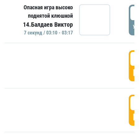
Опасная игра высоко
0
поднятой клюшкой
14.Балдаев Виктор
УД
7 секунд / 03:10 - 03:17
0
Г
0
Г