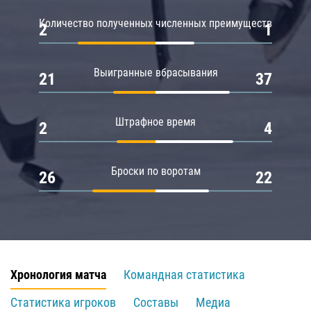
Количество полученных численных преимуществ
2
1
Выигранные вбрасывания
21
37
Штрафное время
2
4
Броски по воротам
26
22
Хронология матча
Командная статистика
Статистика игроков
Составы
Медиа