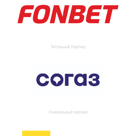
Титульный Партнер
Генеральный партнер