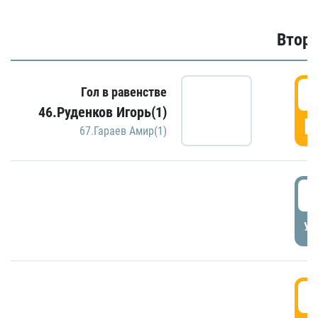
Второ
2
Гол в равенстве
46.Руденков Игорь(1)
Г
67.Гараев Амир(1)
2
УД
3