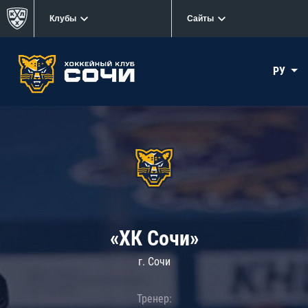
Клубы
Сайты
РУ
«ХК Сочи»
г. Сочи
Тренер: