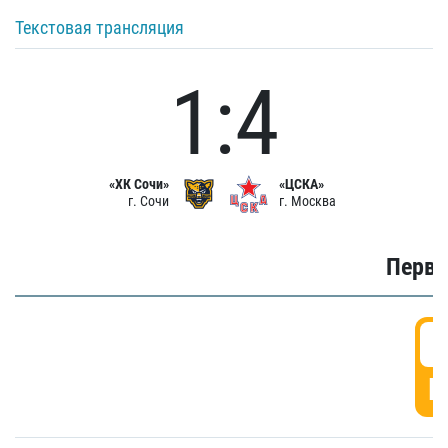
Текстовая трансляция
1:4
«ХК Сочи»
«ЦСКА»
г. Сочи
г. Москва
Первы
0
Г