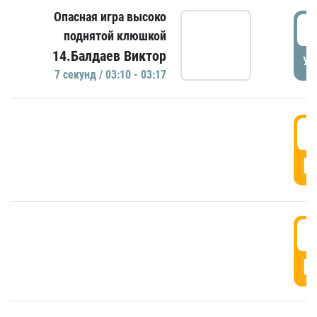
Опасная игра высоко
0
поднятой клюшкой
14.Балдаев Виктор
УД
7 секунд / 03:10 - 03:17
0
Г
0
Г