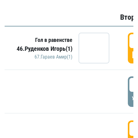
Второ
2
Гол в равенстве
46.Руденков Игорь(1)
Г
67.Гараев Амир(1)
2
УД
3