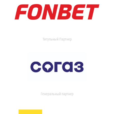
Титульный Партнер
Генеральный партнер