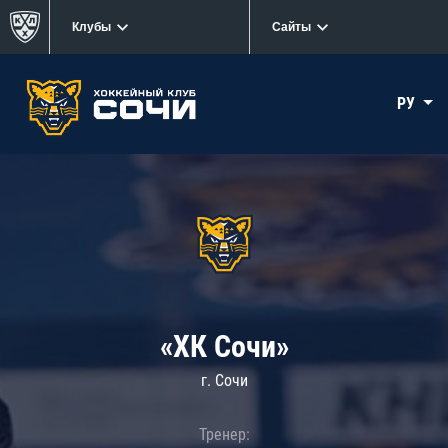
Клубы
Сайты
РУ
«ХК Сочи»
г. Сочи
Тренер: