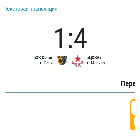
Текстовая трансляция
1:4
«ХК Сочи»
«ЦСКА»
г. Сочи
г. Москва
Первы
0
Г