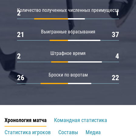
Количество полученных численных преимуществ
2
1
Выигранные вбрасывания
21
37
Штрафное время
2
4
Броски по воротам
26
22
Хронология матча
Командная статистика
Статистика игроков
Составы
Медиа