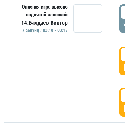
Опасная игра высоко
0
поднятой клюшкой
14.Балдаев Виктор
УД
7 секунд / 03:10 - 03:17
0
Г
0
Г