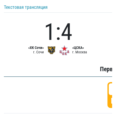
Текстовая трансляция
1:4
«ХК Сочи»
«ЦСКА»
г. Сочи
г. Москва
Первы
0
Г