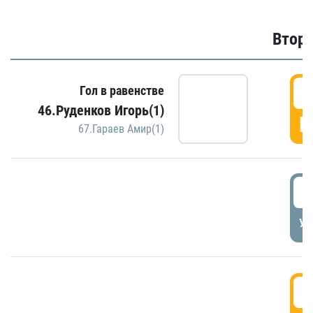
Второ
2
Гол в равенстве
46.Руденков Игорь(1)
Г
67.Гараев Амир(1)
2
УД
3