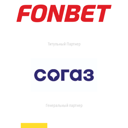
Титульный Партнер
Генеральный партнер