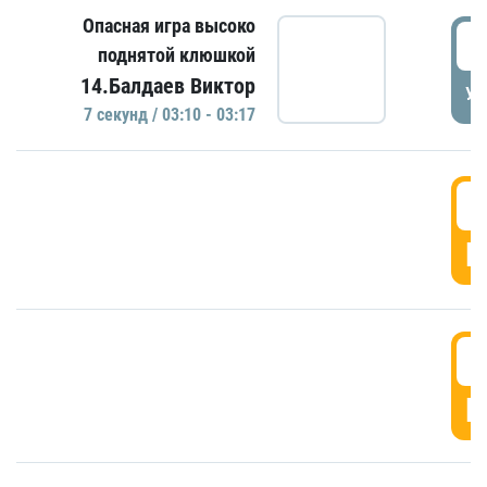
Опасная игра высоко
0
поднятой клюшкой
14.Балдаев Виктор
УД
7 секунд / 03:10 - 03:17
0
Г
0
Г