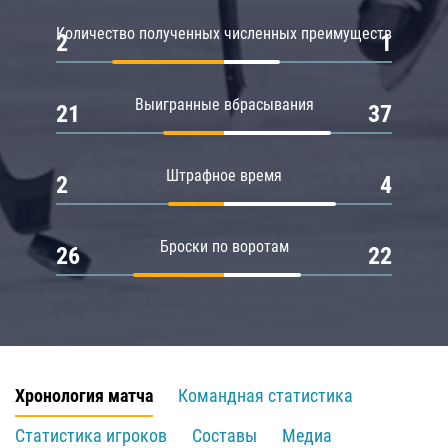
Количество полученных численных преимуществ
2
1
Выигранные вбрасывания
21
37
Штрафное время
2
4
Броски по воротам
26
22
Хронология матча
Командная статистика
Статистика игроков
Составы
Медиа