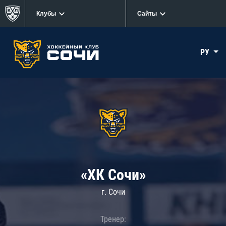
Клубы
Сайты
РУ
«ХК Сочи»
г. Сочи
Тренер: