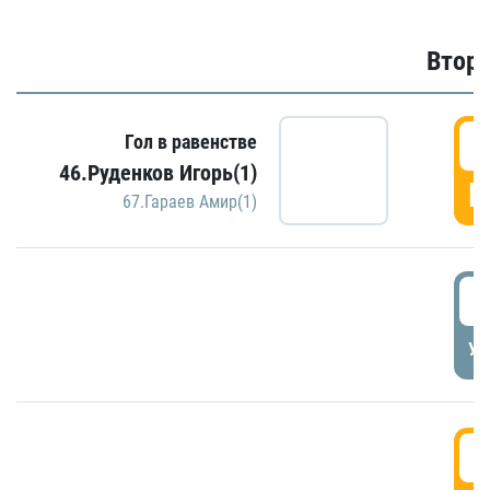
Второ
2
Гол в равенстве
46.Руденков Игорь(1)
Г
67.Гараев Амир(1)
2
УД
3