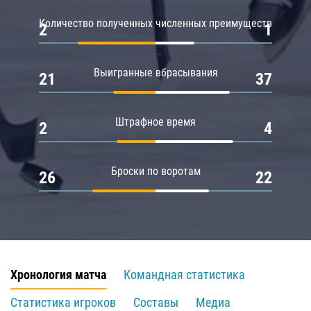
Количество полученных численных преимуществ
2
1
Выигранные вбрасывания
21
37
Штрафное время
2
4
Броски по воротам
26
22
Хронология матча
Командная статистика
Статистика игроков
Составы
Медиа