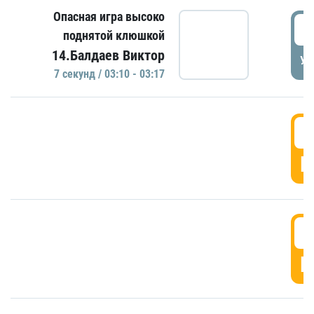
Опасная игра высоко
0
поднятой клюшкой
14.Балдаев Виктор
УД
7 секунд / 03:10 - 03:17
0
Г
0
Г