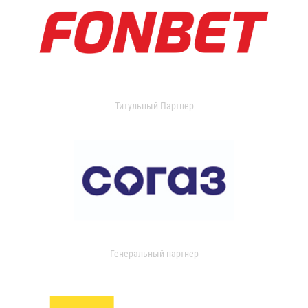
Титульный Партнер
Генеральный партнер