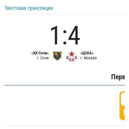
Текстовая трансляция
1:4
«ХК Сочи»
«ЦСКА»
г. Сочи
г. Москва
Первы
0
Г