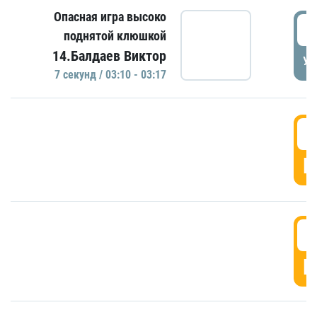
Опасная игра высоко
0
поднятой клюшкой
14.Балдаев Виктор
УД
7 секунд / 03:10 - 03:17
0
Г
0
Г