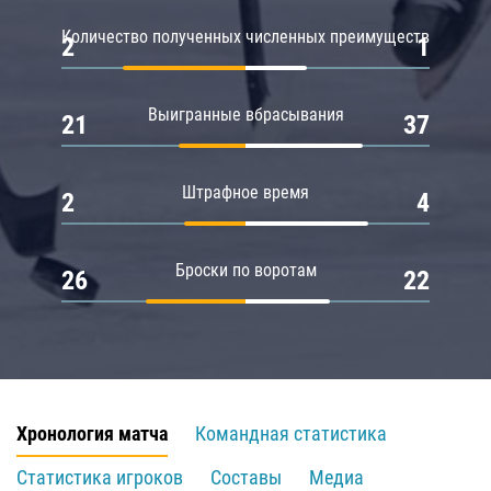
Количество полученных численных преимуществ
2
1
Выигранные вбрасывания
21
37
Штрафное время
2
4
Броски по воротам
26
22
Хронология матча
Командная статистика
Статистика игроков
Составы
Медиа