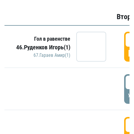
Второ
2
Гол в равенстве
46.Руденков Игорь(1)
Г
67.Гараев Амир(1)
2
УД
3