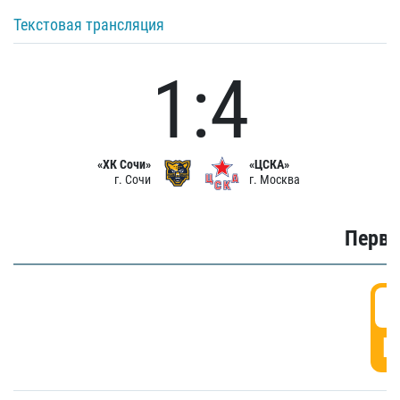
Текстовая трансляция
1:4
«ХК Сочи»
«ЦСКА»
г. Сочи
г. Москва
Первы
0
Г