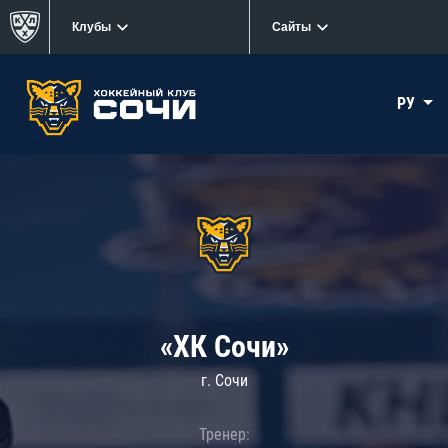
Клубы
Сайты
РУ
«ХК Сочи»
г. Сочи
Тренер: