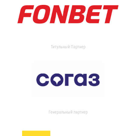
Титульный Партнер
Генеральный партнер