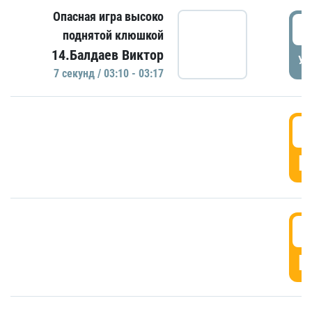
Опасная игра высоко
0
поднятой клюшкой
14.Балдаев Виктор
УД
7 секунд / 03:10 - 03:17
0
Г
0
Г