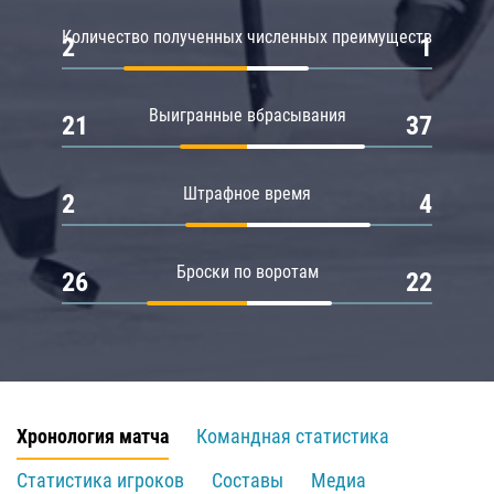
Количество полученных численных преимуществ
2
1
Выигранные вбрасывания
21
37
Штрафное время
2
4
Броски по воротам
26
22
Хронология матча
Командная статистика
Статистика игроков
Составы
Медиа