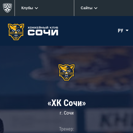
Клубы
Сайты
РУ
«ХК Сочи»
г. Сочи
Тренер: