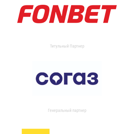
Титульный Партнер
Генеральный партнер