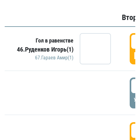
Второ
2
Гол в равенстве
46.Руденков Игорь(1)
Г
67.Гараев Амир(1)
2
УД
3