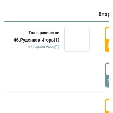
Второ
2
Гол в равенстве
46.Руденков Игорь(1)
Г
67.Гараев Амир(1)
2
УД
3