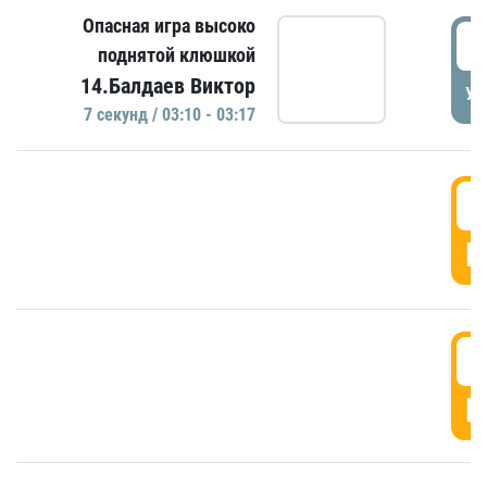
Опасная игра высоко
0
поднятой клюшкой
14.Балдаев Виктор
УД
7 секунд / 03:10 - 03:17
0
Г
0
Г