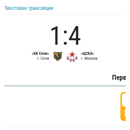
Текстовая трансляция
1:4
«ХК Сочи»
«ЦСКА»
г. Сочи
г. Москва
Первы
0
Г