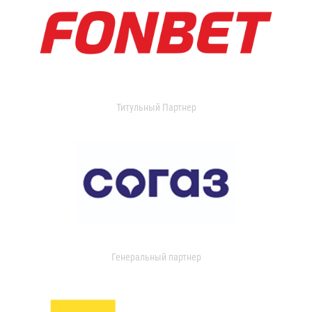
Титульный Партнер
Генеральный партнер