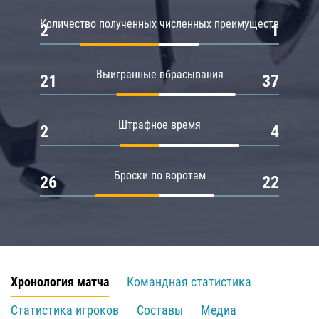
Количество полученных численных преимуществ
2
1
Выигранные вбрасывания
21
37
Штрафное время
2
4
Броски по воротам
26
22
Хронология матча
Командная статистика
Статистика игроков
Составы
Медиа