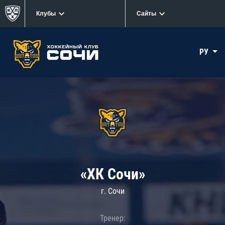
Клубы
Сайты
РУ
«ХК Сочи»
г. Сочи
Тренер: