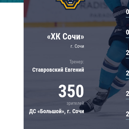
Локомотив
Северсталь
ЦСКА
Шанхайские Драконы
«ХК Сочи»
г. Сочи
Тренер:
Ставровский Евгений
350
зрителей
ДС «Большой», г. Сочи