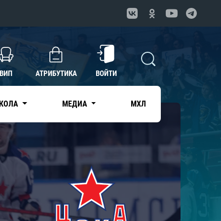
ВИП
АТРИБУТИКА
ВОЙТИ
КОЛА
МЕДИА
МХЛ