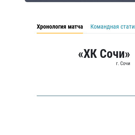
Хронология матча
Командная стати
«ХК Сочи»
г. Сочи