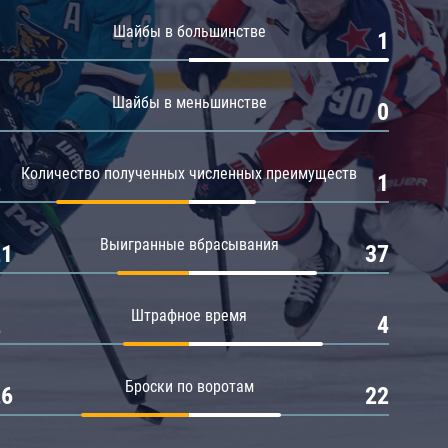
Амур
Шайбы в большинстве
0
1
Барыс
Салават Юлаев
Шайбы в меньшинстве
0
0
Сибирь
Количество полученных численных преимуществ
2
1
Выигранные вбрасывания
21
37
Штрафное время
2
4
Броски по воротам
26
22