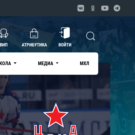
ВИП
АТРИБУТИКА
ВОЙТИ
КОЛА
МЕДИА
МХЛ