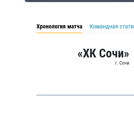
Хронология матча
Командная стати
«ХК Сочи»
г. Сочи