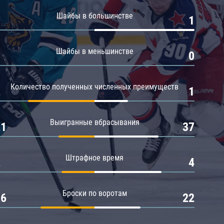
Амур
Шайбы в большинстве
0
1
Барыс
Салават Юлаев
Шайбы в меньшинстве
0
0
Сибирь
Количество полученных численных преимуществ
2
1
Выигранные вбрасывания
21
37
Штрафное время
2
4
Броски по воротам
26
22