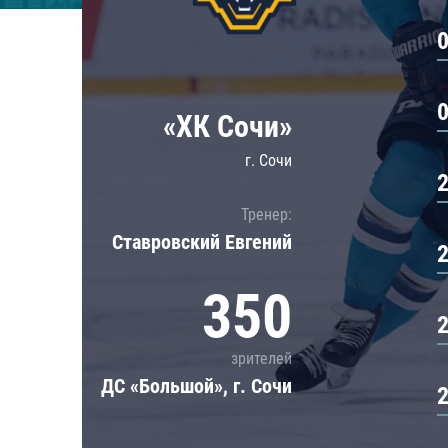
Локомотив
Северсталь
ЦСКА
Шанхайские Драконы
«ХК Сочи»
г. Сочи
Тренер:
Ставровский Евгений
350
зрителей
ДС «Большой», г. Сочи