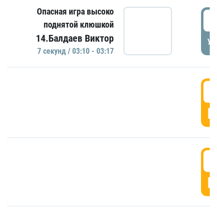
Опасная игра высоко
0
поднятой клюшкой
14.Балдаев Виктор
УД
7 секунд / 03:10 - 03:17
0
Г
0
Г