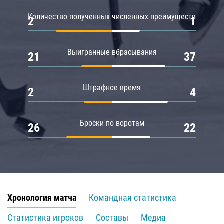
Количество полученных численных преимуществ
2
1
Выигранные вбрасывания
21
37
Штрафное время
2
4
Броски по воротам
26
22
Хронология матча
Командная статистика
Статистика игроков
Составы
Медиа