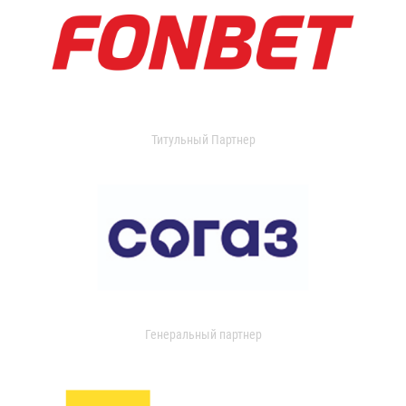
Титульный Партнер
Генеральный партнер