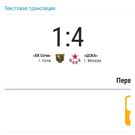
Текстовая трансляция
1:4
«ХК Сочи»
«ЦСКА»
г. Сочи
г. Москва
Первы
0
Г