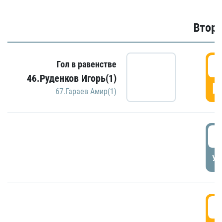
Второ
2
Гол в равенстве
46.Руденков Игорь(1)
Г
67.Гараев Амир(1)
2
УД
3