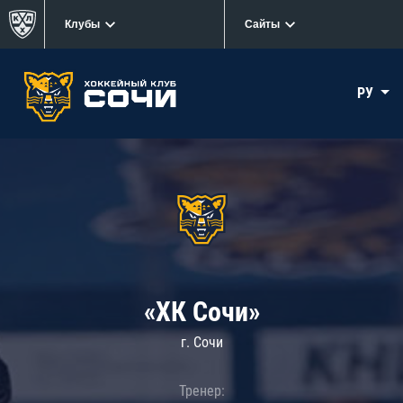
Клубы
Сайты
РУ
«ХК Сочи»
г. Сочи
Тренер: