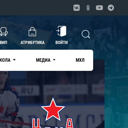
ВИП
АТРИБУТИКА
ВОЙТИ
КОЛА
МЕДИА
МХЛ