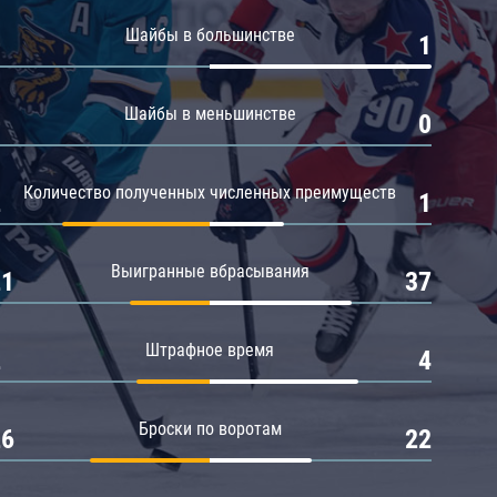
Амур
Шайбы в большинстве
0
1
Барыс
Салават Юлаев
Шайбы в меньшинстве
0
0
Сибирь
Количество полученных численных преимуществ
2
1
Выигранные вбрасывания
21
37
Штрафное время
2
4
Броски по воротам
26
22