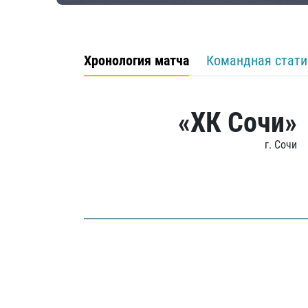
Хронология матча
Командная стати
«ХК Сочи»
г. Сочи