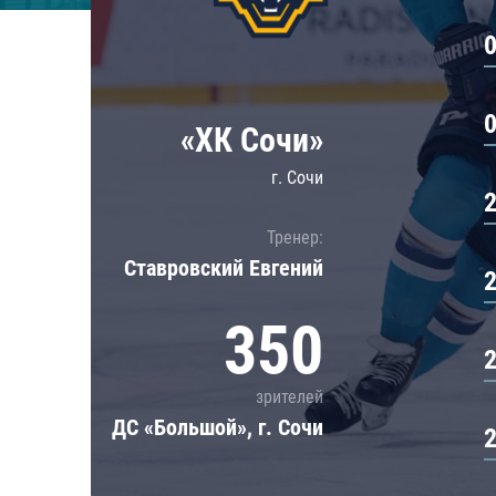
Локомотив
Северсталь
ЦСКА
Шанхайские Драконы
«ХК Сочи»
г. Сочи
Тренер:
Ставровский Евгений
350
зрителей
ДС «Большой», г. Сочи