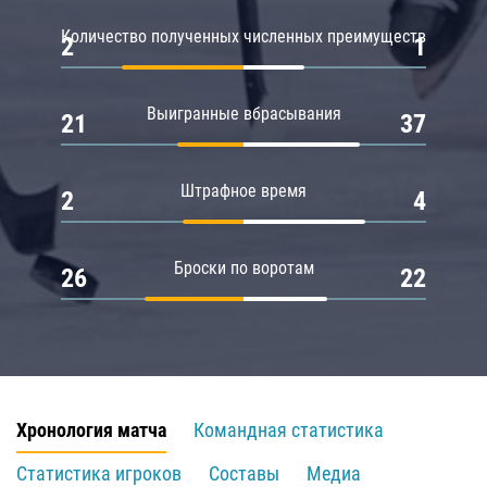
Количество полученных численных преимуществ
2
1
Выигранные вбрасывания
21
37
Штрафное время
2
4
Броски по воротам
26
22
Хронология матча
Командная статистика
Статистика игроков
Составы
Медиа