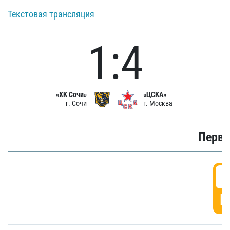
Текстовая трансляция
1:4
«ХК Сочи»
«ЦСКА»
г. Сочи
г. Москва
Первы
0
Г