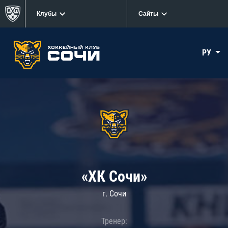
Клубы
Сайты
РУ
«ХК Сочи»
г. Сочи
Тренер: