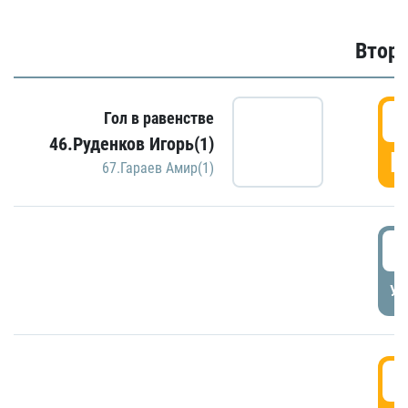
Второ
2
Гол в равенстве
46.Руденков Игорь(1)
Г
67.Гараев Амир(1)
2
УД
3