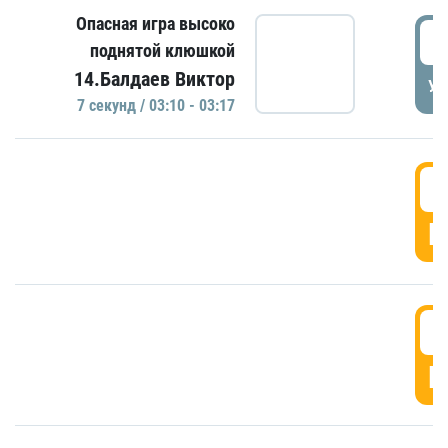
Опасная игра высоко
0
поднятой клюшкой
14.Балдаев Виктор
УД
7 секунд / 03:10 - 03:17
0
Г
0
Г