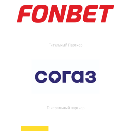
Титульный Партнер
Генеральный партнер