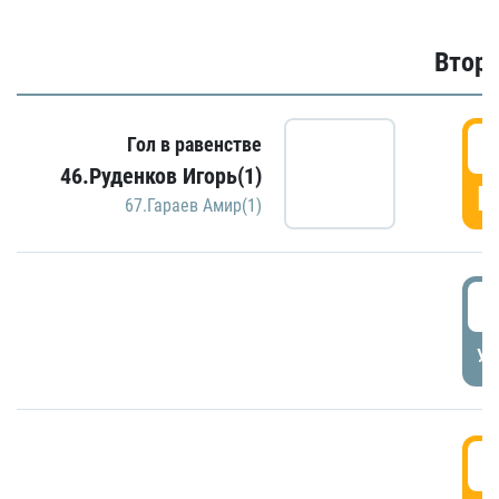
Второ
2
Гол в равенстве
46.Руденков Игорь(1)
Г
67.Гараев Амир(1)
2
УД
3