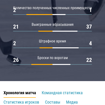
Количество полученных численных преимуществ
2
1
Выигранные вбрасывания
21
37
Штрафное время
2
4
Броски по воротам
26
22
Хронология матча
Командная статистика
Статистика игроков
Составы
Медиа