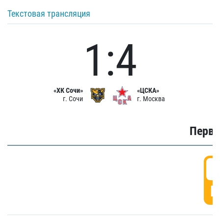
Текстовая трансляция
1:4
«ХК Сочи»
«ЦСКА»
г. Сочи
г. Москва
Первы
0
Г