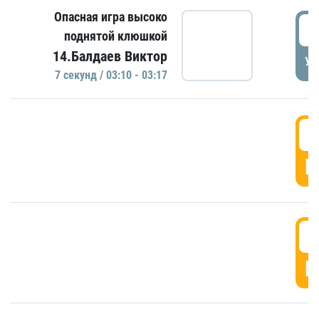
Опасная игра высоко
0
поднятой клюшкой
14.Балдаев Виктор
УД
7 секунд / 03:10 - 03:17
0
Г
0
Г