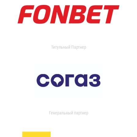
Титульный Партнер
Генеральный партнер