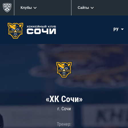
Клубы
Сайты
РУ
«ХК Сочи»
г. Сочи
Тренер: