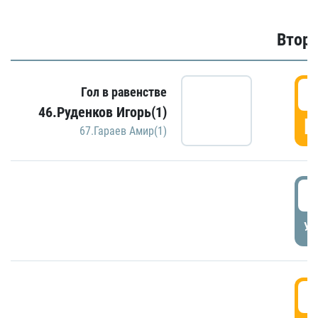
Второ
2
Гол в равенстве
46.Руденков Игорь(1)
Г
67.Гараев Амир(1)
2
УД
3