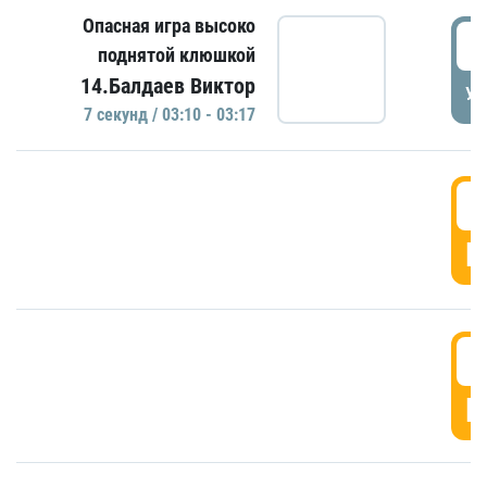
Опасная игра высоко
0
поднятой клюшкой
14.Балдаев Виктор
УД
7 секунд / 03:10 - 03:17
0
Г
0
Г