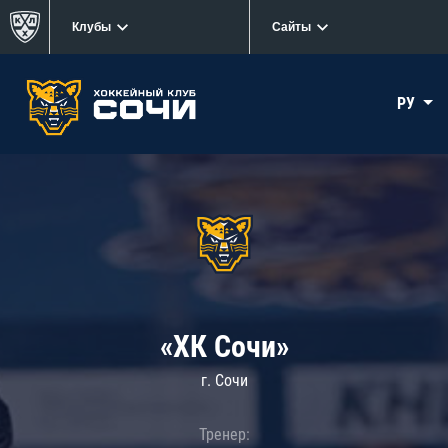
Клубы
Сайты
РУ
«ХК Сочи»
г. Сочи
Тренер: