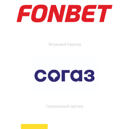
Титульный Партнер
Генеральный партнер