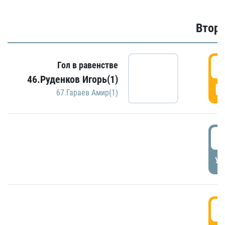
Второ
2
Гол в равенстве
46.Руденков Игорь(1)
Г
67.Гараев Амир(1)
2
УД
3