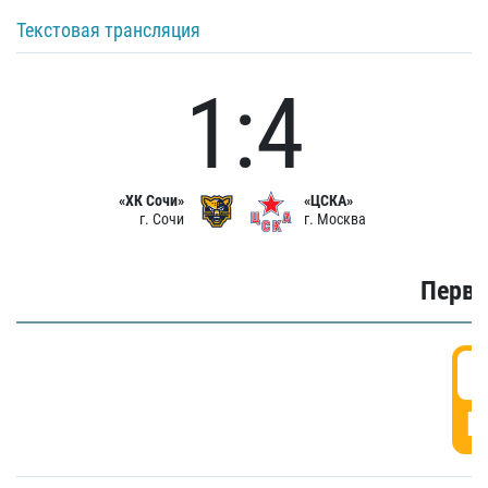
Текстовая трансляция
1:4
«ХК Сочи»
«ЦСКА»
г. Сочи
г. Москва
Первы
0
Г