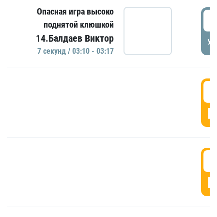
Опасная игра высоко
0
поднятой клюшкой
14.Балдаев Виктор
УД
7 секунд / 03:10 - 03:17
0
Г
0
Г