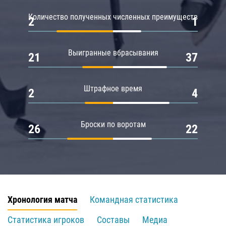
Количество полученных численных преимуществ
2
1
Выигранные вбрасывания
21
37
Штрафное время
2
4
Броски по воротам
26
22
Хронология матча
Командная статистика
Статистика игроков
Составы
Медиа