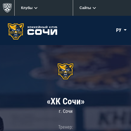
Клубы
Сайты
РУ
«ХК Сочи»
г. Сочи
Тренер: