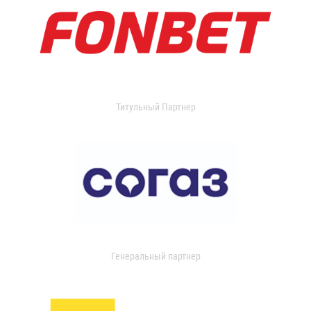
Титульный Партнер
Генеральный партнер