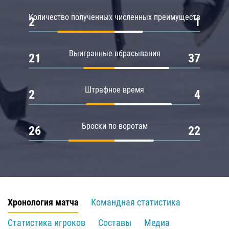
Количество полученных численных преимуществ
2
1
Выигранные вбрасывания
21
37
Штрафное время
2
4
Броски по воротам
26
22
Хронология матча
Командная статистика
Статистика игроков
Составы
Медиа