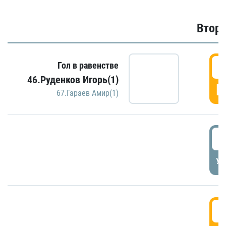
Второ
2
Гол в равенстве
46.Руденков Игорь(1)
Г
67.Гараев Амир(1)
2
УД
3