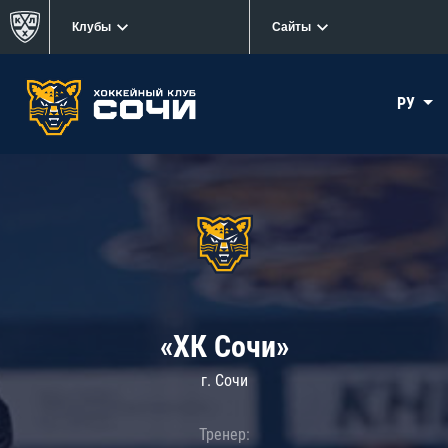
Клубы
Сайты
РУ
«ХК Сочи»
г. Сочи
Тренер: