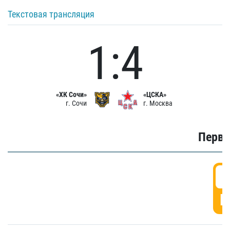
Текстовая трансляция
1:4
«ХК Сочи»
«ЦСКА»
г. Сочи
г. Москва
Первы
0
Г