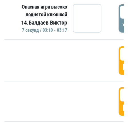
Опасная игра высоко
0
поднятой клюшкой
14.Балдаев Виктор
УД
7 секунд / 03:10 - 03:17
0
Г
0
Г