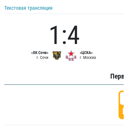
Текстовая трансляция
1:4
«ХК Сочи»
«ЦСКА»
г. Сочи
г. Москва
Первы
0
Г