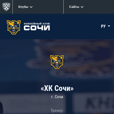
Клубы
Сайты
РУ
«ХК Сочи»
г. Сочи
Тренер: