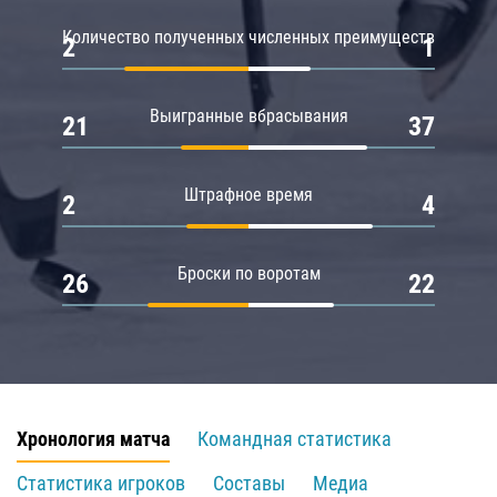
Количество полученных численных преимуществ
2
1
Выигранные вбрасывания
21
37
Штрафное время
2
4
Броски по воротам
26
22
Хронология матча
Командная статистика
Статистика игроков
Составы
Медиа