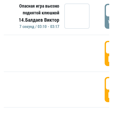
Опасная игра высоко
0
поднятой клюшкой
14.Балдаев Виктор
УД
7 секунд / 03:10 - 03:17
0
Г
0
Г