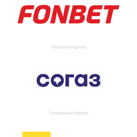
Титульный Партнер
Генеральный партнер