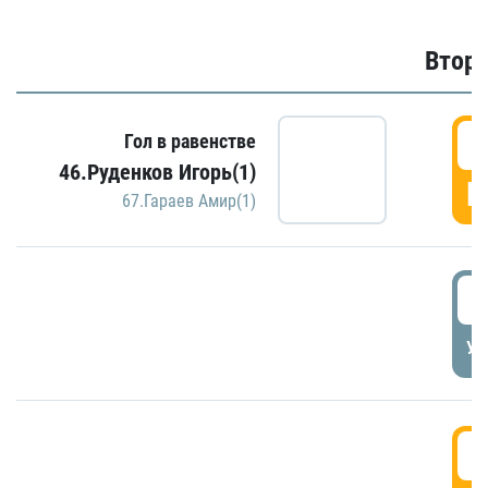
Второ
2
Гол в равенстве
46.Руденков Игорь(1)
Г
67.Гараев Амир(1)
2
УД
3