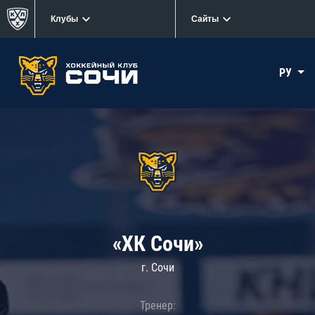
Клубы
Сайты
РУ
«ХК Сочи»
г. Сочи
Тренер: