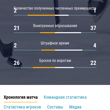
Количество полученных численных преимуществ
2
1
Выигранные вбрасывания
21
37
Штрафное время
2
4
Броски по воротам
26
22
Хронология матча
Командная статистика
Статистика игроков
Составы
Медиа