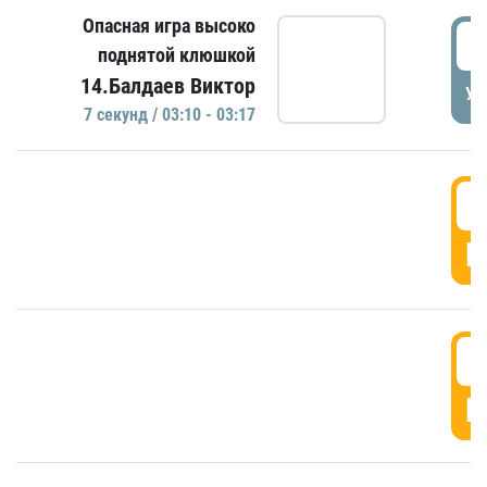
Опасная игра высоко
0
поднятой клюшкой
14.Балдаев Виктор
УД
7 секунд / 03:10 - 03:17
0
Г
0
Г