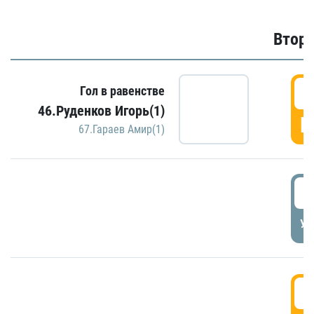
Второ
2
Гол в равенстве
46.Руденков Игорь(1)
Г
67.Гараев Амир(1)
2
УД
3