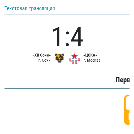
Текстовая трансляция
1:4
«ХК Сочи»
«ЦСКА»
г. Сочи
г. Москва
Первы
0
Г