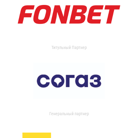
Титульный Партнер
Генеральный партнер