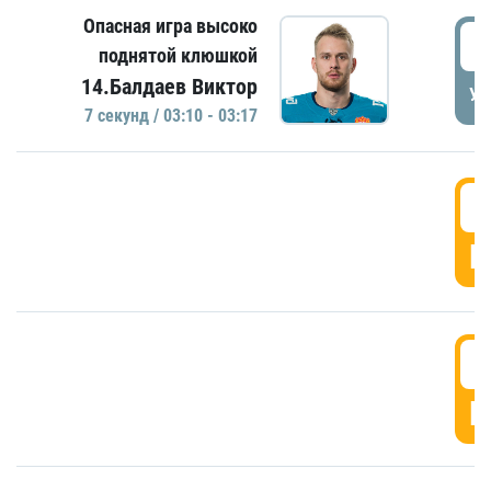
Опасная игра высоко
0
поднятой клюшкой
14.Балдаев Виктор
УД
7 секунд / 03:10 - 03:17
0
Г
0
Г