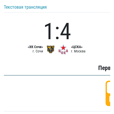
Текстовая трансляция
1:4
«ХК Сочи»
«ЦСКА»
г. Сочи
г. Москва
Первы
0
Г