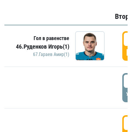
Второ
2
Гол в равенстве
46.Руденков Игорь(1)
Г
67.Гараев Амир(1)
2
УД
3