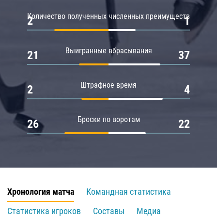
Количество полученных численных преимуществ
2
1
Выигранные вбрасывания
21
37
Штрафное время
2
4
Броски по воротам
26
22
Хронология матча
Командная статистика
Статистика игроков
Составы
Медиа