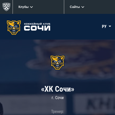
Клубы
Сайты
РУ
«ХК Сочи»
г. Сочи
Тренер: