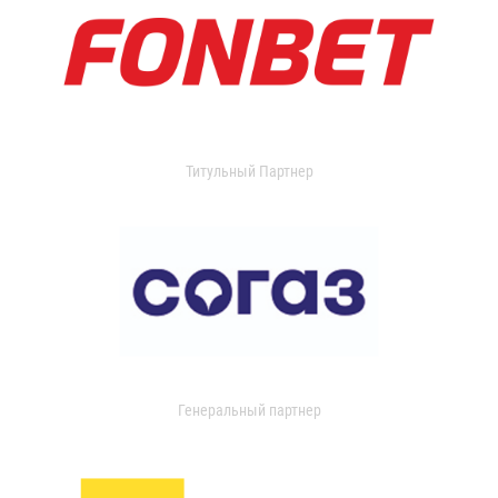
Титульный Партнер
Генеральный партнер