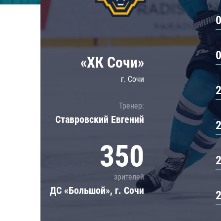
Локомотив
Северсталь
ЦСКА
Шанхайские Драконы
«ХК Сочи»
г. Сочи
Тренер:
Ставровский Евгений
350
зрителей
ДС «Большой», г. Сочи