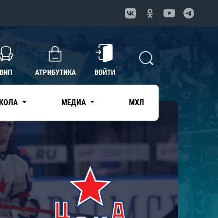
ВИП
АТРИБУТИКА
ВОЙТИ
КОЛА
МЕДИА
МХЛ