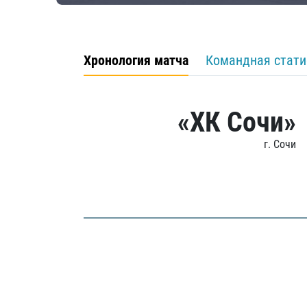
Хронология матча
Командная стати
«ХК Сочи»
г. Сочи