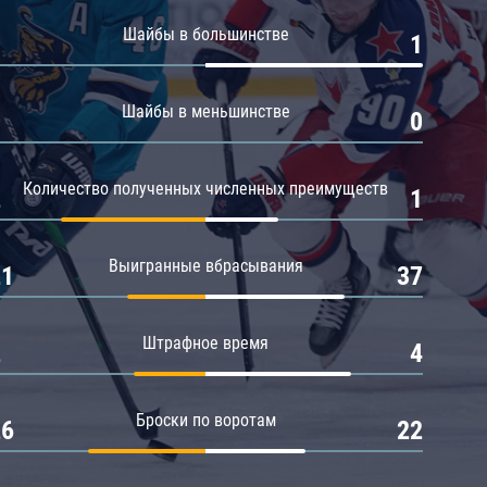
Амур
Шайбы в большинстве
0
1
Барыс
Салават Юлаев
Шайбы в меньшинстве
0
0
Сибирь
Количество полученных численных преимуществ
2
1
Выигранные вбрасывания
21
37
Штрафное время
2
4
Броски по воротам
26
22