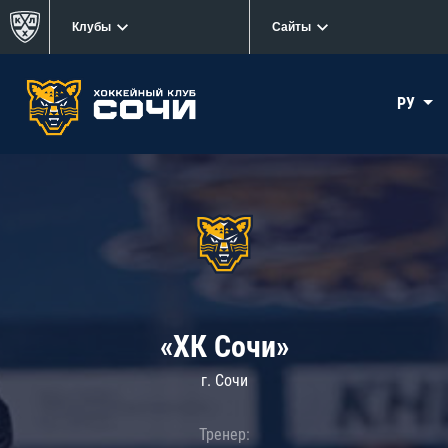
Клубы
Сайты
РУ
«ХК Сочи»
г. Сочи
Тренер: