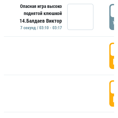
Опасная игра высоко
0
поднятой клюшкой
14.Балдаев Виктор
УД
7 секунд / 03:10 - 03:17
0
Г
0
Г