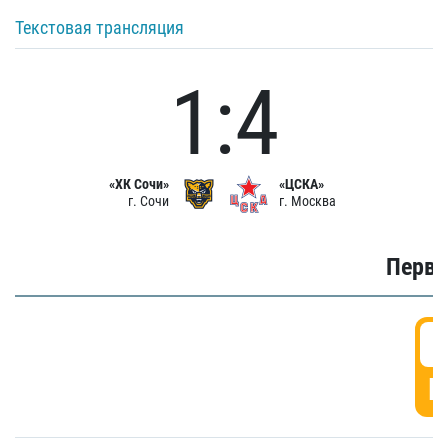
Текстовая трансляция
1:4
«ХК Сочи»
«ЦСКА»
г. Сочи
г. Москва
Первы
0
Г