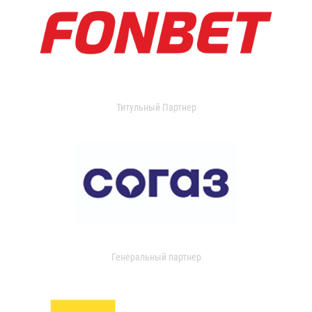
Титульный Партнер
Генеральный партнер