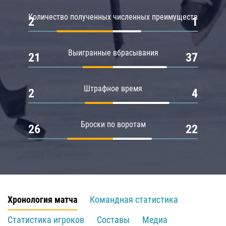
Количество полученных численных преимуществ
2
1
Выигранные вбрасывания
21
37
Штрафное время
2
4
Броски по воротам
26
22
Хронология матча
Командная статистика
Статистика игроков
Составы
Медиа