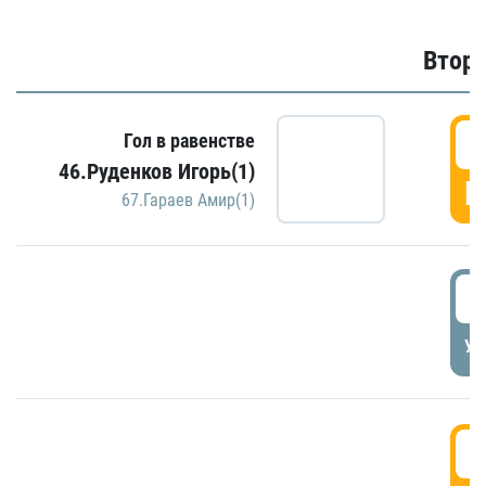
Второ
2
Гол в равенстве
46.Руденков Игорь(1)
Г
67.Гараев Амир(1)
2
УД
3