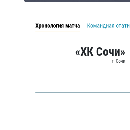
Хронология матча
Командная стати
«ХК Сочи»
г. Сочи