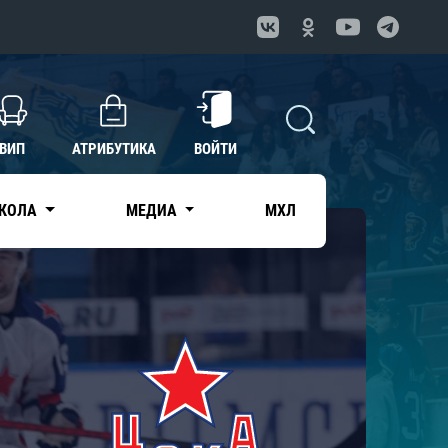
ВИП
АТРИБУТИКА
ВОЙТИ
КОЛА
МЕДИА
МХЛ