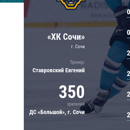
Локомотив
Северсталь
ЦСКА
Шанхайские Драконы
«ХК Сочи»
г. Сочи
Тренер:
Ставровский Евгений
350
зрителей
ДС «Большой», г. Сочи