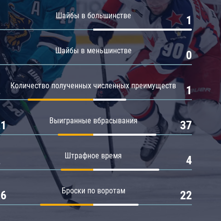
Амур
Шайбы в большинстве
0
1
Барыс
Салават Юлаев
Шайбы в меньшинстве
0
0
Сибирь
Количество полученных численных преимуществ
2
1
Выигранные вбрасывания
21
37
Штрафное время
2
4
Броски по воротам
26
22