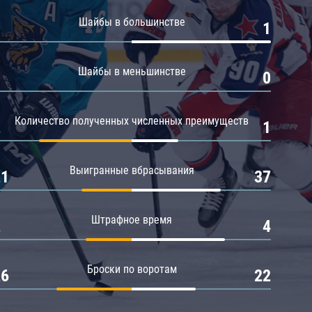
Амур
Шайбы в большинстве
0
1
Барыс
Салават Юлаев
Шайбы в меньшинстве
0
0
Сибирь
Количество полученных численных преимуществ
2
1
Выигранные вбрасывания
21
37
Штрафное время
2
4
Броски по воротам
26
22