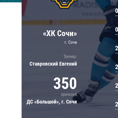
Локомотив
Северсталь
ЦСКА
Шанхайские Драконы
«ХК Сочи»
г. Сочи
Тренер:
Ставровский Евгений
350
зрителей
ДС «Большой», г. Сочи