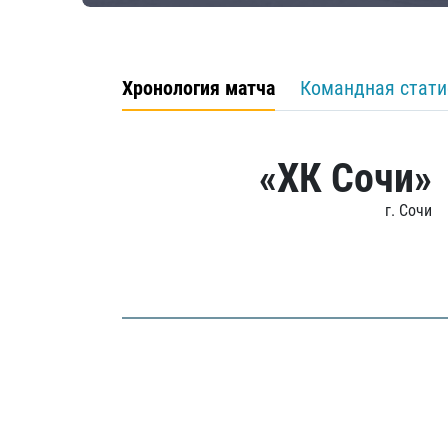
Хронология матча
Командная стати
«ХК Сочи»
г. Сочи