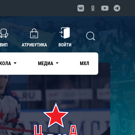
ВИП
АТРИБУТИКА
ВОЙТИ
КОЛА
МЕДИА
МХЛ