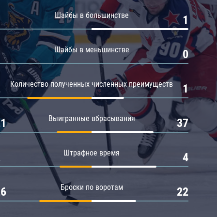
Амур
Шайбы в большинстве
0
1
Барыс
Салават Юлаев
Шайбы в меньшинстве
0
0
Сибирь
Количество полученных численных преимуществ
2
1
Выигранные вбрасывания
21
37
Штрафное время
2
4
Броски по воротам
26
22