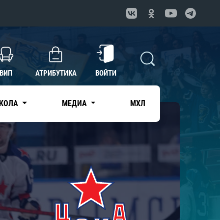
ВИП
АТРИБУТИКА
ВОЙТИ
КОЛА
МЕДИА
МХЛ