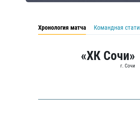
Хронология матча
Командная стати
«ХК Сочи»
г. Сочи