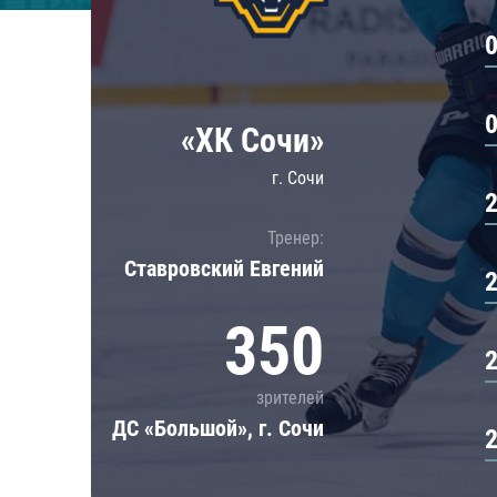
Локомотив
Северсталь
ЦСКА
Шанхайские Драконы
«ХК Сочи»
г. Сочи
Тренер:
Ставровский Евгений
350
зрителей
ДС «Большой», г. Сочи