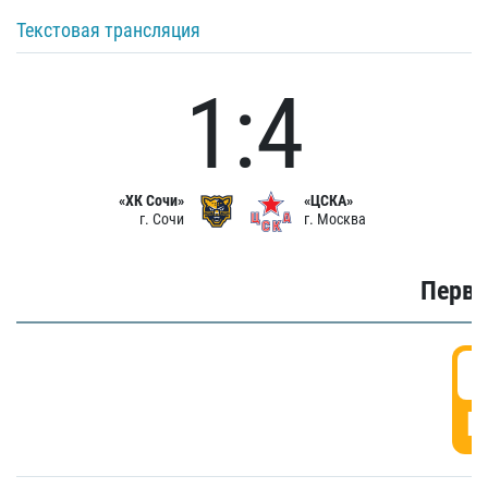
Текстовая трансляция
1:4
«ХК Сочи»
«ЦСКА»
г. Сочи
г. Москва
Первы
0
Г