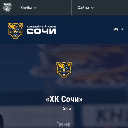
Клубы
Сайты
РУ
«ХК Сочи»
г. Сочи
Тренер: