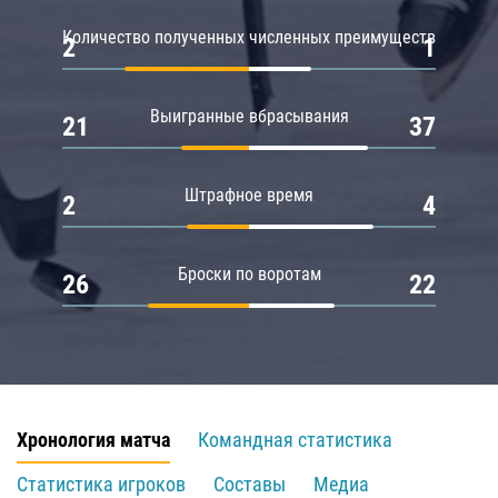
Количество полученных численных преимуществ
2
1
Выигранные вбрасывания
21
37
Штрафное время
2
4
Броски по воротам
26
22
Хронология матча
Командная статистика
Статистика игроков
Составы
Медиа