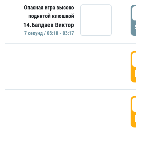
Опасная игра высоко
0
поднятой клюшкой
14.Балдаев Виктор
УД
7 секунд / 03:10 - 03:17
0
Г
0
Г