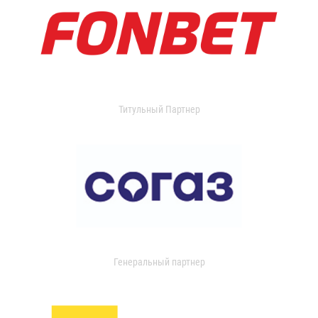
Титульный Партнер
Генеральный партнер