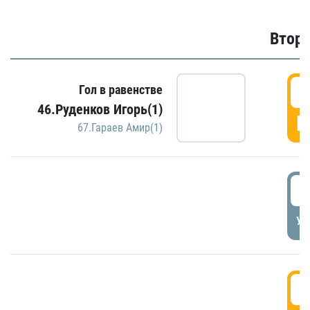
Второ
2
Гол в равенстве
46.Руденков Игорь(1)
Г
67.Гараев Амир(1)
2
УД
3