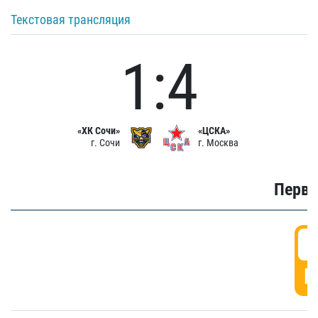
Текстовая трансляция
1:4
«ХК Сочи»
«ЦСКА»
г. Сочи
г. Москва
Первы
0
Г