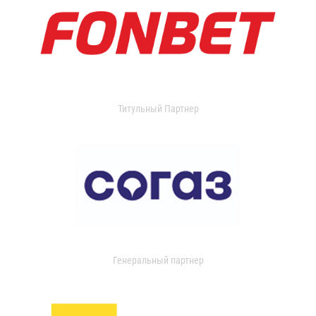
Титульный Партнер
Генеральный партнер