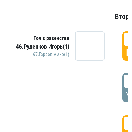
Второ
2
Гол в равенстве
46.Руденков Игорь(1)
Г
67.Гараев Амир(1)
2
УД
3