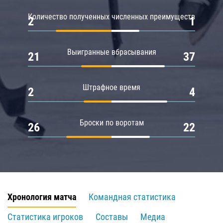
Количество полученных численных преимуществ
2
1
Выигранные вбрасывания
21
37
Штрафное время
2
4
Броски по воротам
26
22
Хронология матча
Командная статистика
Статистика игроков
Составы
Медиа