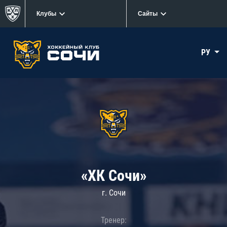
Клубы
Сайты
РУ
«ХК Сочи»
г. Сочи
Тренер: