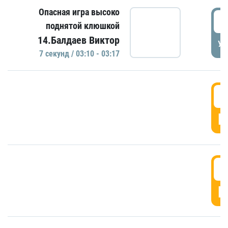
Опасная игра высоко
0
поднятой клюшкой
14.Балдаев Виктор
УД
7 секунд / 03:10 - 03:17
0
Г
0
Г