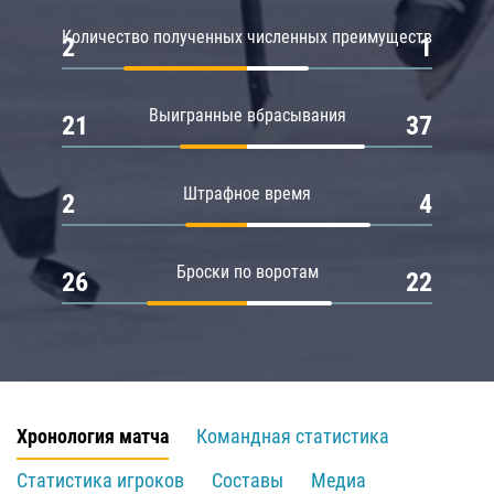
Количество полученных численных преимуществ
2
1
Выигранные вбрасывания
21
37
Штрафное время
2
4
Броски по воротам
26
22
Хронология матча
Командная статистика
Статистика игроков
Составы
Медиа