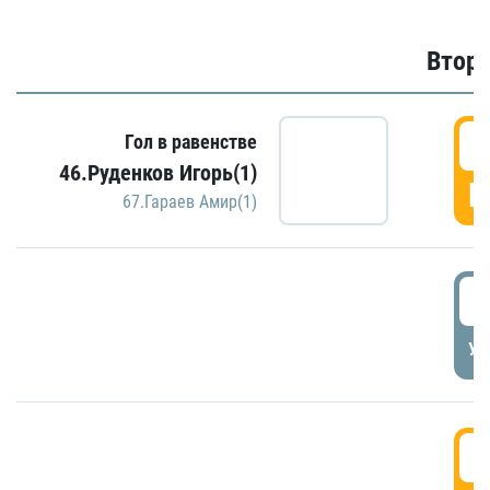
Второ
2
Гол в равенстве
46.Руденков Игорь(1)
Г
67.Гараев Амир(1)
2
УД
3