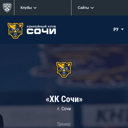
Клубы
Сайты
РУ
«ХК Сочи»
г. Сочи
Тренер: