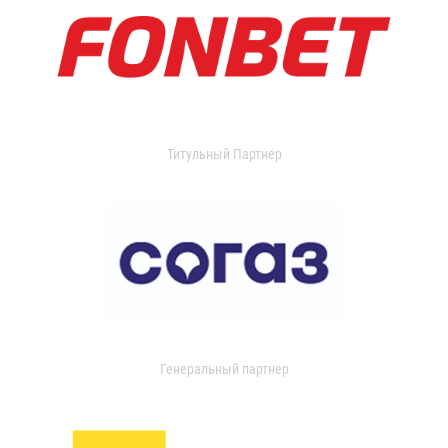
Титульный Партнер
Генеральный партнер