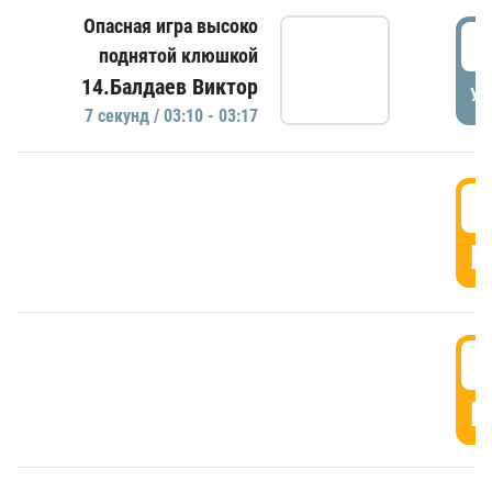
Опасная игра высоко
0
поднятой клюшкой
14.Балдаев Виктор
УД
7 секунд / 03:10 - 03:17
0
Г
0
Г