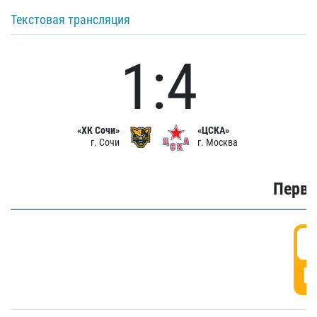
Текстовая трансляция
1:4
«ХК Сочи»
«ЦСКА»
г. Сочи
г. Москва
Первы
0
Г