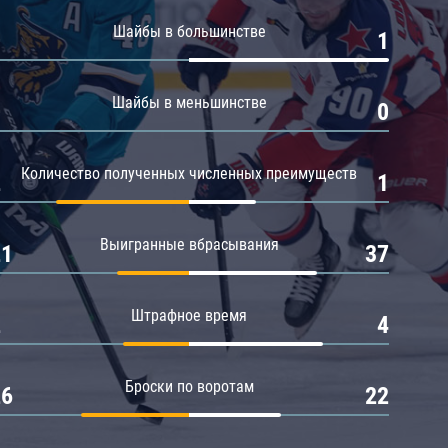
Амур
Шайбы в большинстве
0
1
Барыс
Салават Юлаев
Шайбы в меньшинстве
0
0
Сибирь
Количество полученных численных преимуществ
2
1
Выигранные вбрасывания
21
37
Штрафное время
2
4
Броски по воротам
26
22