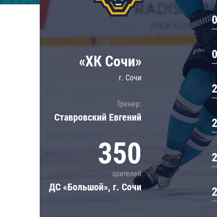
Локомотив
Северсталь
ЦСКА
Шанхайские Драконы
«ХК Сочи»
г. Сочи
Тренер:
Ставровский Евгений
350
зрителей
ДС «Большой», г. Сочи