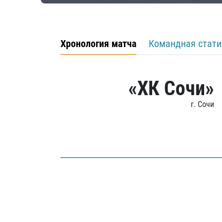
Хронология матча
Командная стати
«ХК Сочи»
г. Сочи