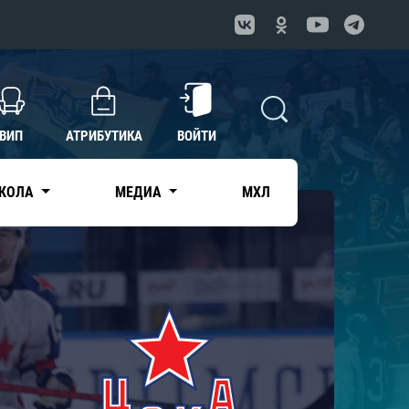
ВИП
АТРИБУТИКА
ВОЙТИ
КОЛА
МЕДИА
МХЛ