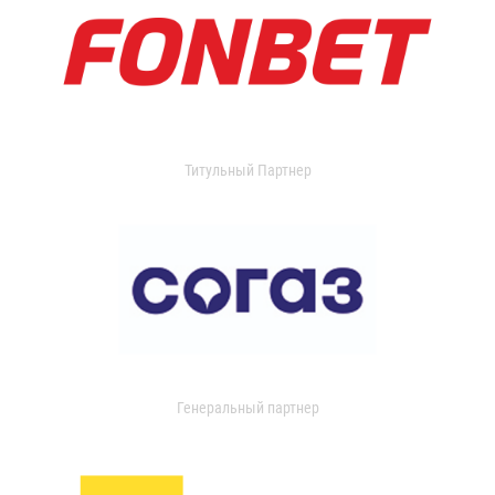
Титульный Партнер
Генеральный партнер