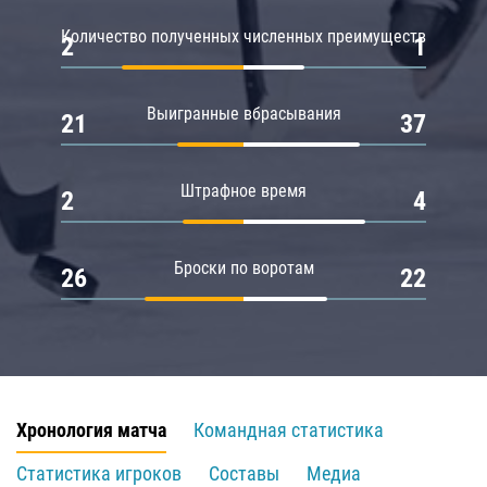
Количество полученных численных преимуществ
2
1
Выигранные вбрасывания
21
37
Штрафное время
2
4
Броски по воротам
26
22
Хронология матча
Командная статистика
Статистика игроков
Составы
Медиа