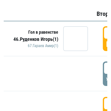
Второ
2
Гол в равенстве
46.Руденков Игорь(1)
Г
67.Гараев Амир(1)
2
УД
3