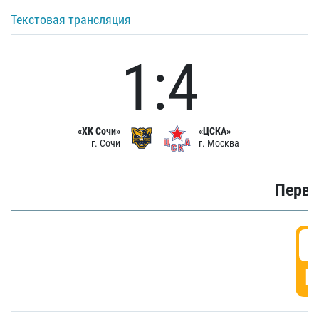
Текстовая трансляция
1:4
«ХК Сочи»
«ЦСКА»
г. Сочи
г. Москва
Первы
0
Г