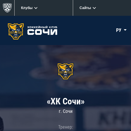
Клубы
Сайты
РУ
«ХК Сочи»
г. Сочи
Тренер: