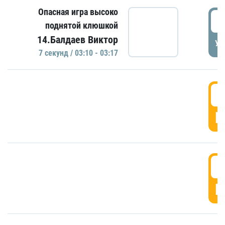
Опасная игра высоко
0
поднятой клюшкой
14.Балдаев Виктор
УД
7 секунд / 03:10 - 03:17
0
Г
0
Г