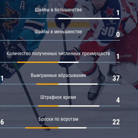
Амур
Шайбы в большинстве
0
1
Барыс
Салават Юлаев
Шайбы в меньшинстве
0
0
Сибирь
Количество полученных численных преимуществ
2
1
Выигранные вбрасывания
21
37
Штрафное время
2
4
Броски по воротам
26
22