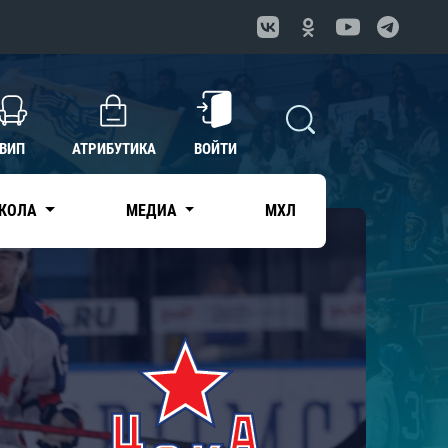
ВИП
АТРИБУТИКА
ВОЙТИ
КОЛА
МЕДИА
МХЛ