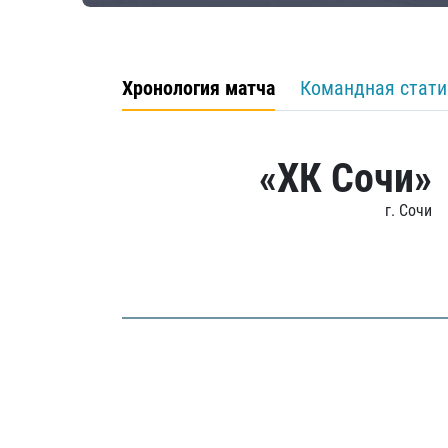
Хронология матча
Командная стати
«ХК Сочи»
г. Сочи