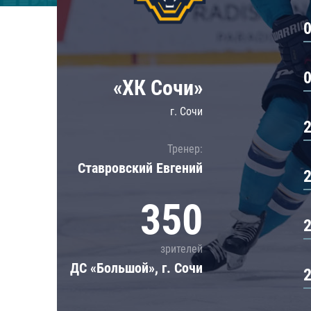
Локомотив
Северсталь
ЦСКА
Шанхайские Драконы
«ХК Сочи»
г. Сочи
Тренер:
Ставровский Евгений
350
зрителей
ДС «Большой», г. Сочи