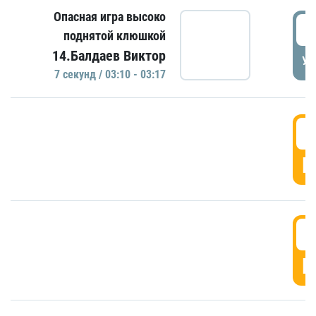
Опасная игра высоко
0
поднятой клюшкой
14.Балдаев Виктор
УД
7 секунд / 03:10 - 03:17
0
Г
0
Г