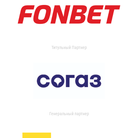
Титульный Партнер
Генеральный партнер