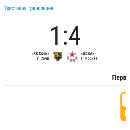
Текстовая трансляция
1:4
«ХК Сочи»
«ЦСКА»
г. Сочи
г. Москва
Первы
0
Г