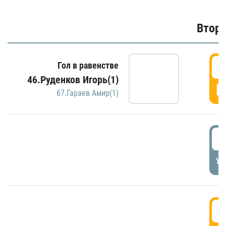
Второ
2
Гол в равенстве
46.Руденков Игорь(1)
Г
67.Гараев Амир(1)
2
УД
3