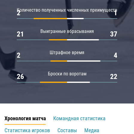
Количество полученных численных преимуществ
2
1
Выигранные вбрасывания
21
37
Штрафное время
2
4
Броски по воротам
26
22
Хронология матча
Командная статистика
Статистика игроков
Составы
Медиа