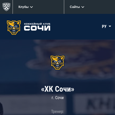
Клубы
Сайты
РУ
«ХК Сочи»
г. Сочи
Тренер: