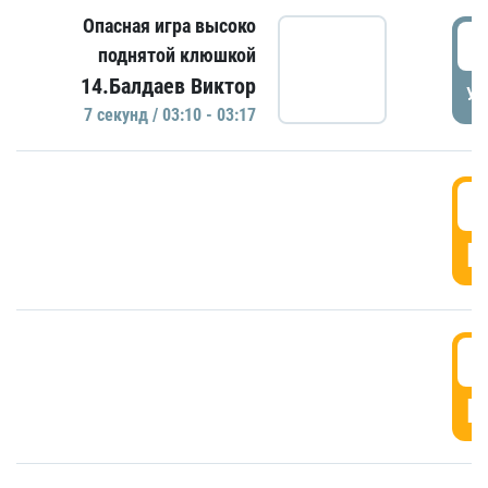
Опасная игра высоко
0
поднятой клюшкой
14.Балдаев Виктор
УД
7 секунд / 03:10 - 03:17
0
Г
0
Г