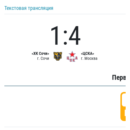
Текстовая трансляция
1:4
«ХК Сочи»
«ЦСКА»
г. Сочи
г. Москва
Первы
0
Г