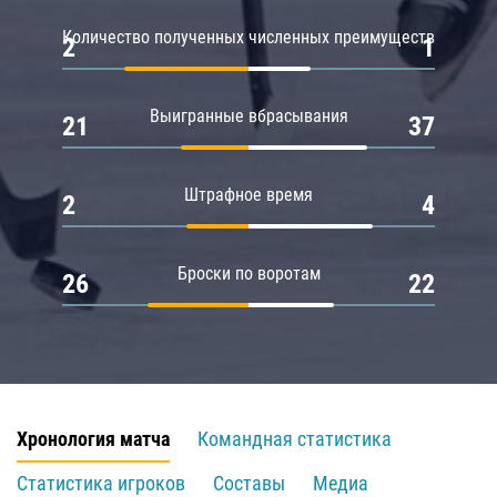
Количество полученных численных преимуществ
2
1
Выигранные вбрасывания
21
37
Штрафное время
2
4
Броски по воротам
26
22
Хронология матча
Командная статистика
Статистика игроков
Составы
Медиа