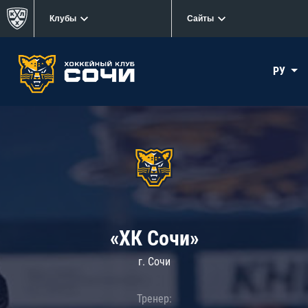
Клубы
Сайты
РУ
«ХК Сочи»
г. Сочи
Тренер: