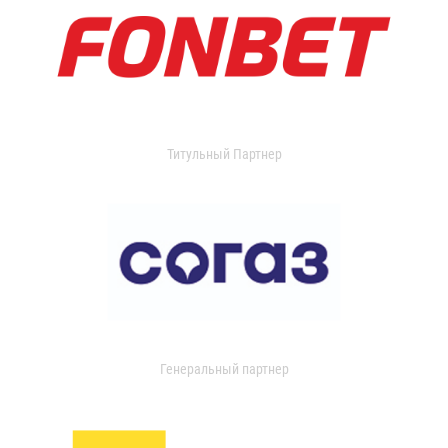
Титульный Партнер
Генеральный партнер