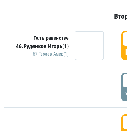
Второ
2
Гол в равенстве
46.Руденков Игорь(1)
Г
67.Гараев Амир(1)
2
УД
3