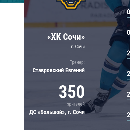
Локомотив
Северсталь
ЦСКА
Шанхайские Драконы
«ХК Сочи»
г. Сочи
Тренер:
Ставровский Евгений
350
зрителей
ДС «Большой», г. Сочи