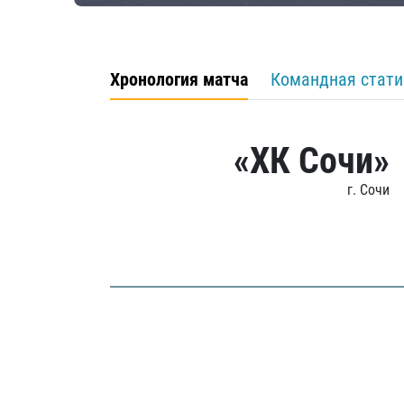
Хронология матча
Командная стати
«ХК Сочи»
г. Сочи