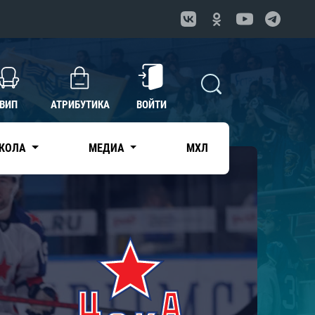
ВИП
АТРИБУТИКА
ВОЙТИ
КОЛА
МЕДИА
МХЛ