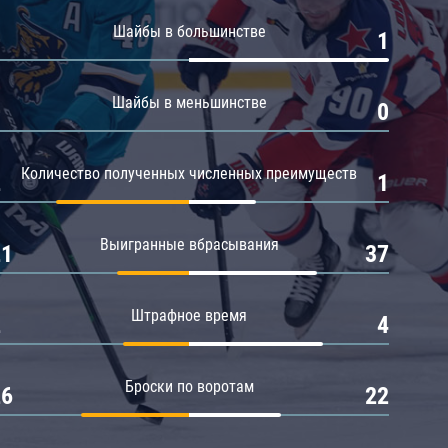
Амур
Шайбы в большинстве
0
1
Барыс
Салават Юлаев
Шайбы в меньшинстве
0
0
Сибирь
Количество полученных численных преимуществ
2
1
Выигранные вбрасывания
21
37
Штрафное время
2
4
Броски по воротам
26
22