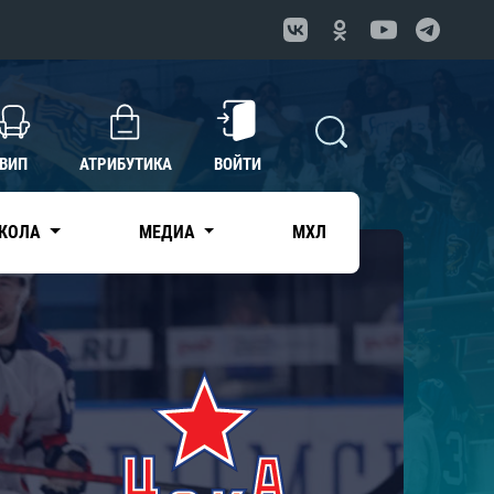
ВИП
АТРИБУТИКА
ВОЙТИ
КОЛА
МЕДИА
МХЛ