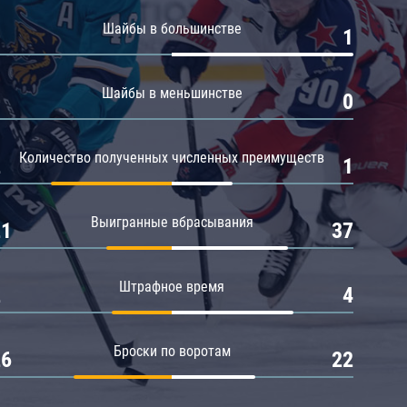
Амур
Шайбы в большинстве
0
1
Барыс
Салават Юлаев
Шайбы в меньшинстве
0
0
Сибирь
Количество полученных численных преимуществ
2
1
Выигранные вбрасывания
21
37
Штрафное время
2
4
Броски по воротам
26
22