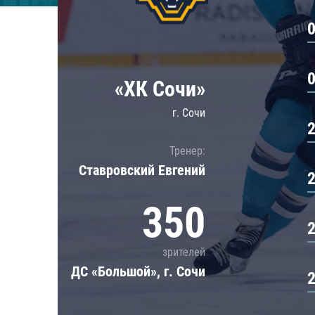
Локомотив
Северсталь
ЦСКА
Шанхайские Драконы
«ХК Сочи»
г. Сочи
Тренер:
Ставровский Евгений
350
зрителей
ДС «Большой», г. Сочи