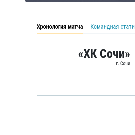
Хронология матча
Командная стати
«ХК Сочи»
г. Сочи