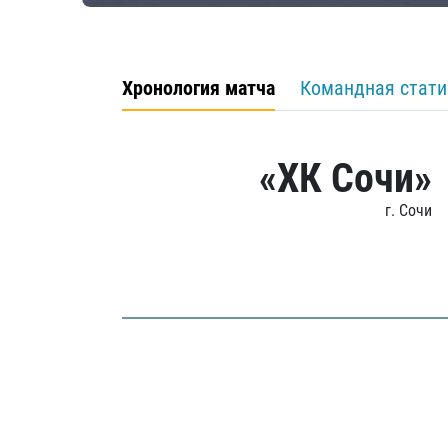
Хронология матча
Командная стати
«ХК Сочи»
г. Сочи