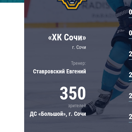
Локомотив
Северсталь
ЦСКА
Шанхайские Драконы
«ХК Сочи»
г. Сочи
Тренер:
Ставровский Евгений
350
зрителей
ДС «Большой», г. Сочи