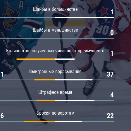
Амур
Шайбы в большинстве
0
1
Барыс
Салават Юлаев
Шайбы в меньшинстве
0
0
Сибирь
Количество полученных численных преимуществ
2
1
Выигранные вбрасывания
21
37
Штрафное время
2
4
Броски по воротам
26
22