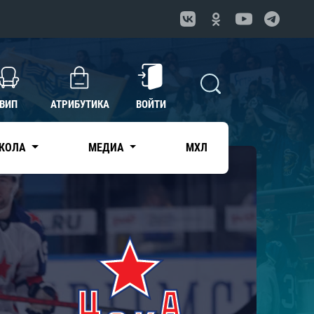
ВИП
АТРИБУТИКА
ВОЙТИ
КОЛА
МЕДИА
МХЛ