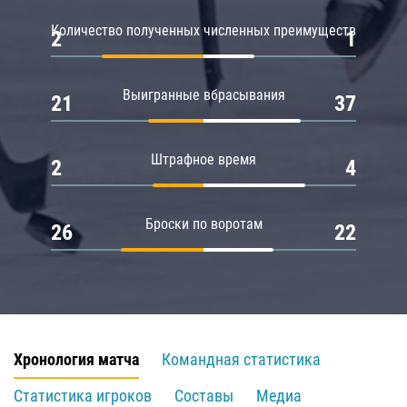
Количество полученных численных преимуществ
2
1
Выигранные вбрасывания
21
37
Штрафное время
2
4
Броски по воротам
26
22
Хронология матча
Командная статистика
Статистика игроков
Составы
Медиа