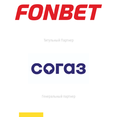
Титульный Партнер
Генеральный партнер