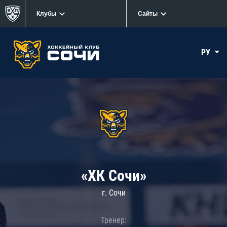
Клубы
Сайты
РУ
«ХК Сочи»
г. Сочи
Тренер: