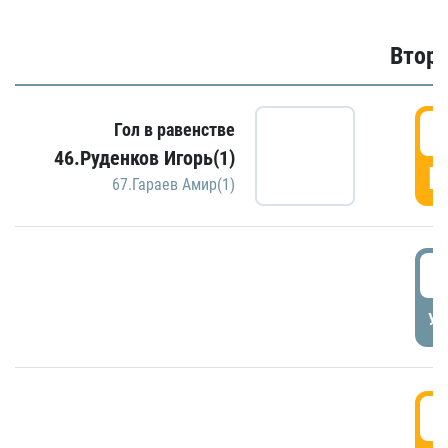
Второ
2
Гол в равенстве
46.Руденков Игорь(1)
Г
67.Гараев Амир(1)
2
УД
3