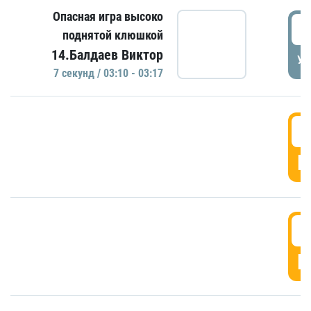
Опасная игра высоко
0
поднятой клюшкой
14.Балдаев Виктор
УД
7 секунд / 03:10 - 03:17
0
Г
0
Г