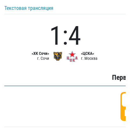
Текстовая трансляция
1:4
«ХК Сочи»
«ЦСКА»
г. Сочи
г. Москва
Первы
0
Г