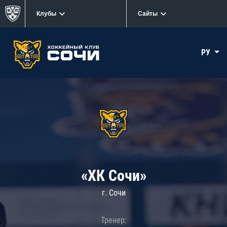
Клубы
Сайты
РУ
«ХК Сочи»
г. Сочи
Тренер: