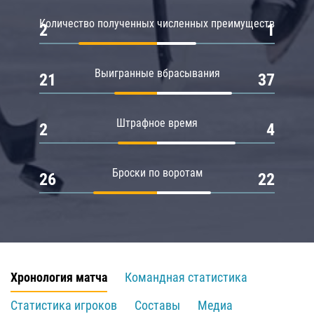
Количество полученных численных преимуществ
2
1
Выигранные вбрасывания
21
37
Штрафное время
2
4
Броски по воротам
26
22
Хронология матча
Командная статистика
Статистика игроков
Составы
Медиа