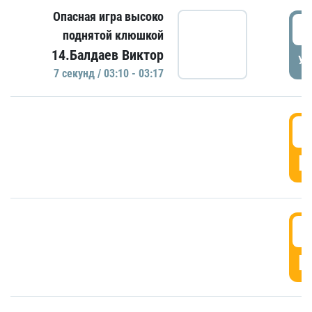
Опасная игра высоко
0
поднятой клюшкой
14.Балдаев Виктор
УД
7 секунд / 03:10 - 03:17
0
Г
0
Г