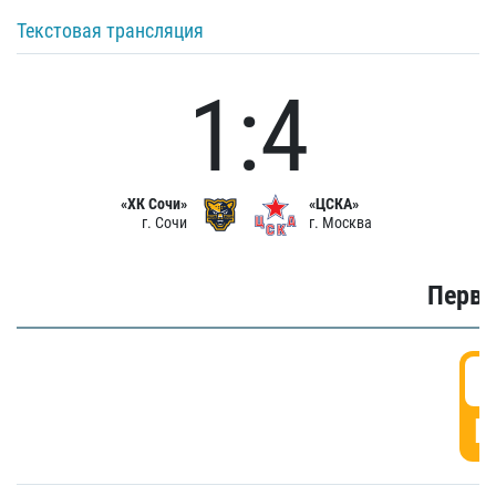
Текстовая трансляция
1:4
«ХК Сочи»
«ЦСКА»
г. Сочи
г. Москва
Первы
0
Г