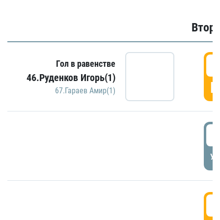
Второ
2
Гол в равенстве
46.Руденков Игорь(1)
Г
67.Гараев Амир(1)
2
УД
3