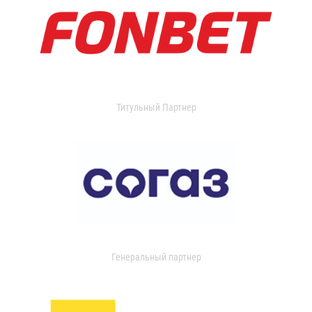
Титульный Партнер
Генеральный партнер