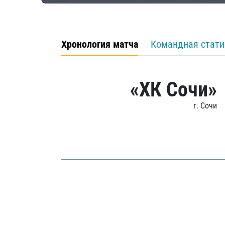
Хронология матча
Командная стати
«ХК Сочи»
г. Сочи