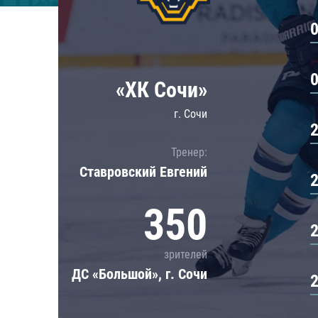
Локомотив
Северсталь
ЦСКА
Шанхайские Драконы
«ХК Сочи»
г. Сочи
Тренер:
Ставровский Евгений
350
зрителей
ДС «Большой», г. Сочи