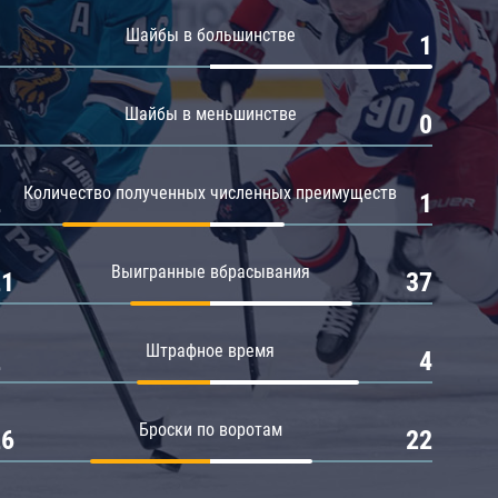
Амур
Шайбы в большинстве
0
1
Барыс
Салават Юлаев
Шайбы в меньшинстве
0
0
Сибирь
Количество полученных численных преимуществ
2
1
Выигранные вбрасывания
21
37
Штрафное время
2
4
Броски по воротам
26
22