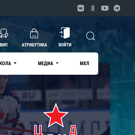
ВИП
АТРИБУТИКА
ВОЙТИ
КОЛА
МЕДИА
МХЛ