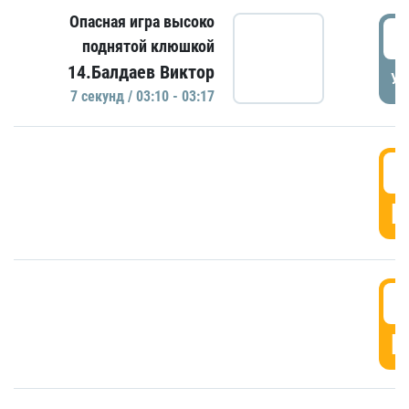
Опасная игра высоко
0
поднятой клюшкой
14.Балдаев Виктор
УД
7 секунд / 03:10 - 03:17
0
Г
0
Г