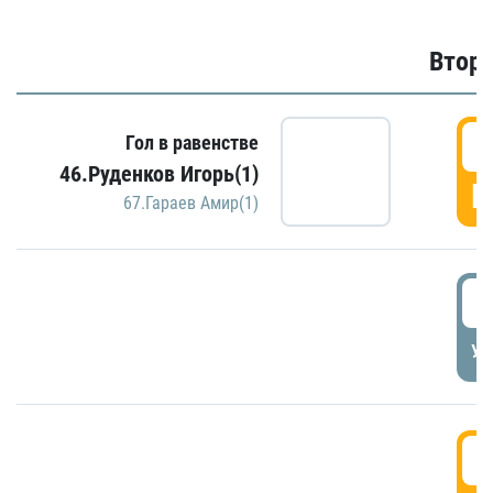
Второ
2
Гол в равенстве
46.Руденков Игорь(1)
Г
67.Гараев Амир(1)
2
УД
3