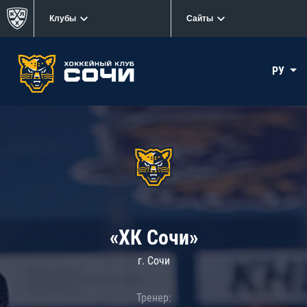
Клубы
Сайты
РУ
«ХК Сочи»
г. Сочи
Тренер: