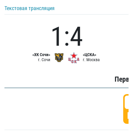
Текстовая трансляция
1:4
«ХК Сочи»
«ЦСКА»
г. Сочи
г. Москва
Первы
0
Г