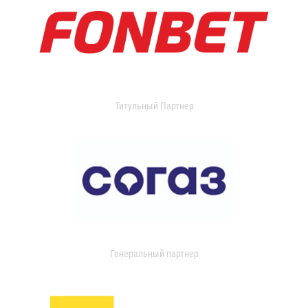
Титульный Партнер
Генеральный партнер