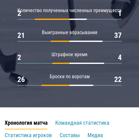
Количество полученных численных преимуществ
2
1
Выигранные вбрасывания
21
37
Штрафное время
2
4
Броски по воротам
26
22
Хронология матча
Командная статистика
Статистика игроков
Составы
Медиа