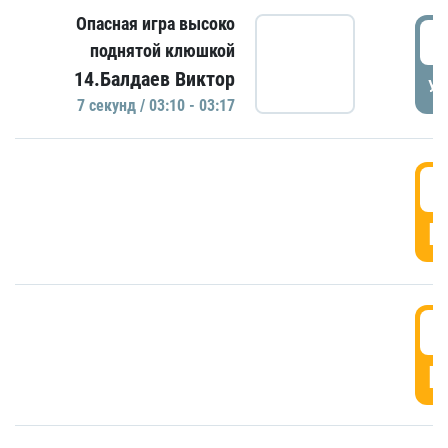
Опасная игра высоко
0
поднятой клюшкой
14.Балдаев Виктор
УД
7 секунд / 03:10 - 03:17
0
Г
0
Г