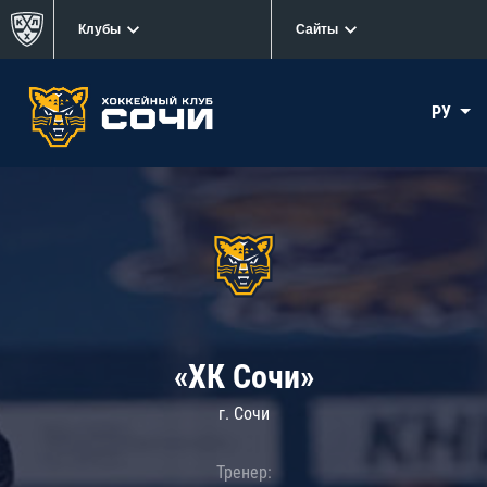
Клубы
Сайты
РУ
«ХК Сочи»
г. Сочи
Тренер: