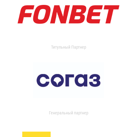
Титульный Партнер
Генеральный партнер