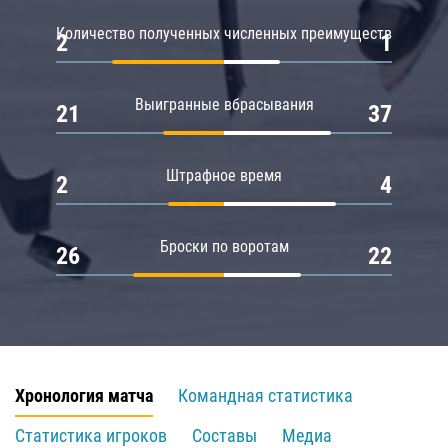
Количество полученных численных преимуществ
2
1
Выигранные вбрасывания
21
37
Штрафное время
2
4
Броски по воротам
26
22
Хронология матча
Командная статистика
Статистика игроков
Составы
Медиа