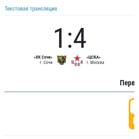
Текстовая трансляция
1:4
«ХК Сочи»
«ЦСКА»
г. Сочи
г. Москва
Первы
0
Г