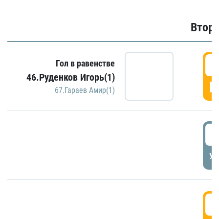
Второ
2
Гол в равенстве
46.Руденков Игорь(1)
Г
67.Гараев Амир(1)
2
УД
3