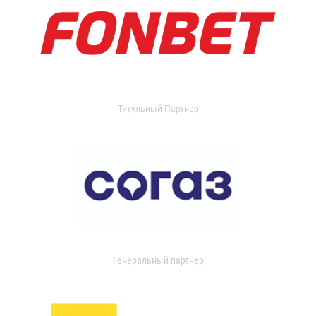
Титульный Партнер
Генеральный партнер