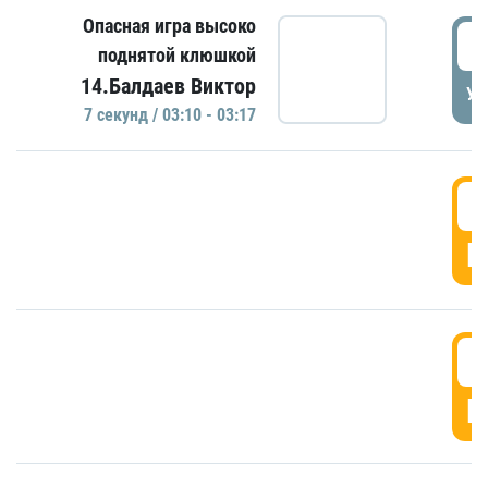
Опасная игра высоко
0
поднятой клюшкой
14.Балдаев Виктор
УД
7 секунд / 03:10 - 03:17
0
Г
0
Г