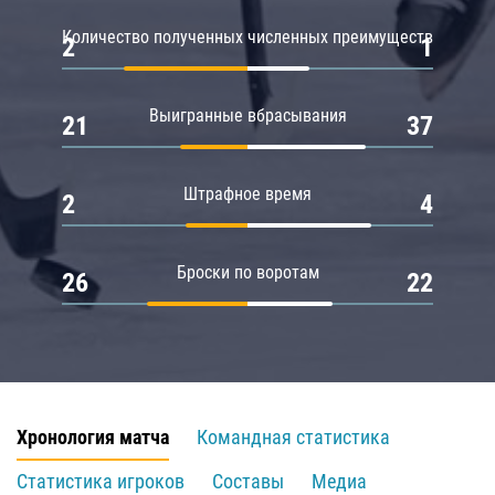
Количество полученных численных преимуществ
2
1
Выигранные вбрасывания
21
37
Штрафное время
2
4
Броски по воротам
26
22
Хронология матча
Командная статистика
Статистика игроков
Составы
Медиа