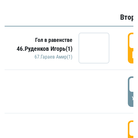
Второ
2
Гол в равенстве
46.Руденков Игорь(1)
Г
67.Гараев Амир(1)
2
УД
3