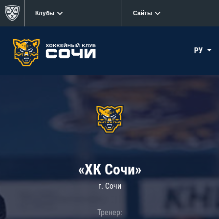
Клубы
Сайты
РУ
«ХК Сочи»
г. Сочи
Тренер: