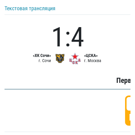
Текстовая трансляция
1:4
«ХК Сочи»
«ЦСКА»
г. Сочи
г. Москва
Первы
0
Г