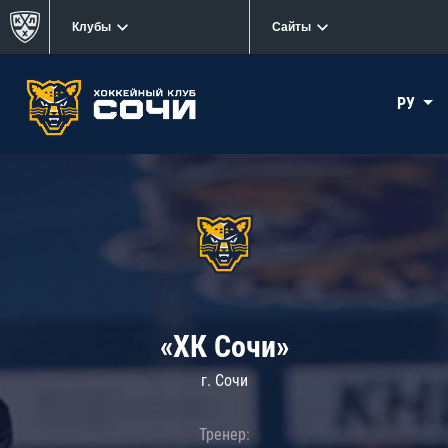
Клубы
Сайты
РУ
«ХК Сочи»
г. Сочи
Тренер: