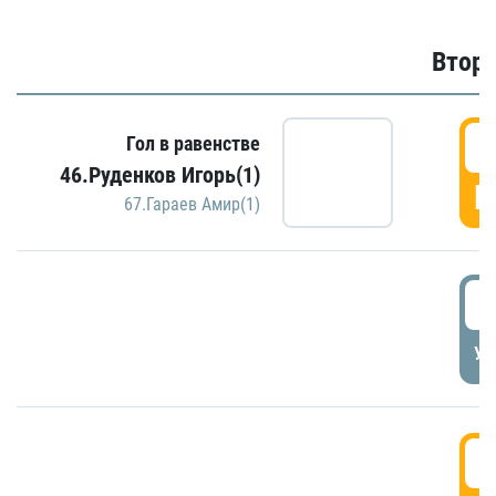
Второ
2
Гол в равенстве
46.Руденков Игорь(1)
Г
67.Гараев Амир(1)
2
УД
3