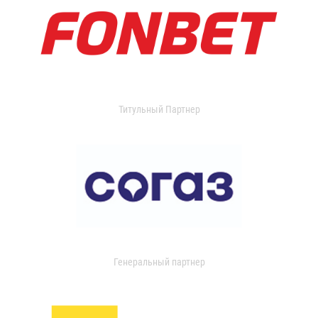
Титульный Партнер
Генеральный партнер