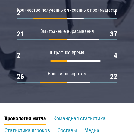
Количество полученных численных преимуществ
2
1
Выигранные вбрасывания
21
37
Штрафное время
2
4
Броски по воротам
26
22
Хронология матча
Командная статистика
Статистика игроков
Составы
Медиа