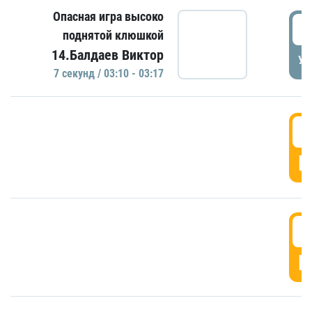
Опасная игра высоко
0
поднятой клюшкой
14.Балдаев Виктор
УД
7 секунд / 03:10 - 03:17
0
Г
0
Г