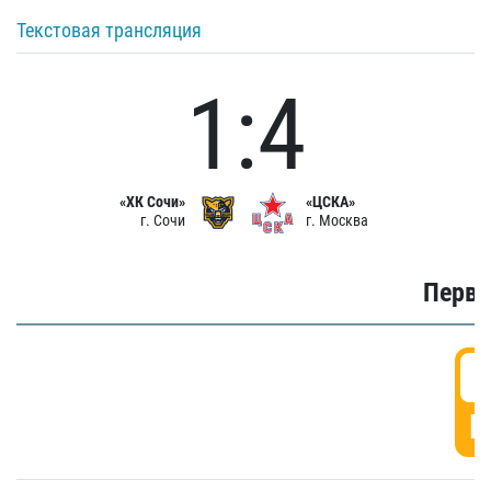
Текстовая трансляция
1:4
«ХК Сочи»
«ЦСКА»
г. Сочи
г. Москва
Первы
0
Г