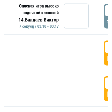
Опасная игра высоко
0
поднятой клюшкой
14.Балдаев Виктор
УД
7 секунд / 03:10 - 03:17
0
Г
0
Г