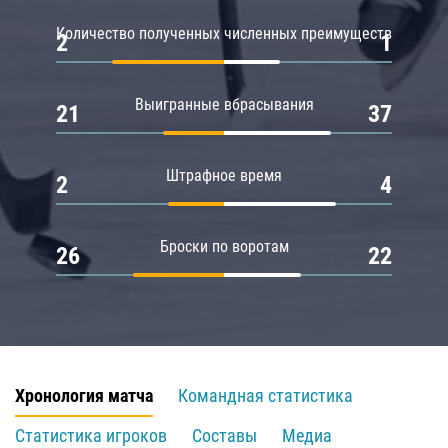
Количество полученных численных преимуществ
2
1
Выигранные вбрасывания
21
37
Штрафное время
2
4
Броски по воротам
26
22
Хронология матча
Командная статистика
Статистика игроков
Составы
Медиа