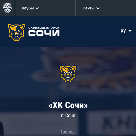
Клубы
Сайты
РУ
«ХК Сочи»
г. Сочи
Тренер: