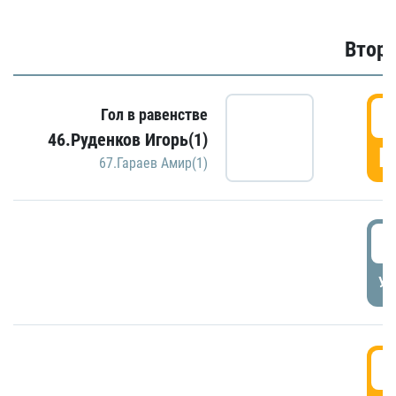
Второ
2
Гол в равенстве
46.Руденков Игорь(1)
Г
67.Гараев Амир(1)
2
УД
3