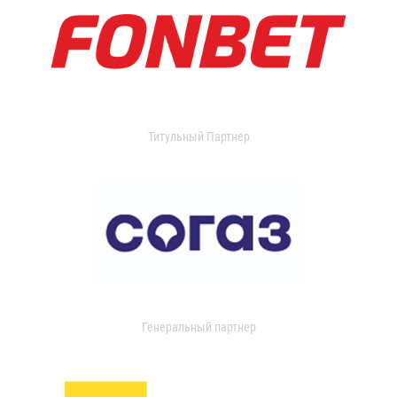
Титульный Партнер
Генеральный партнер