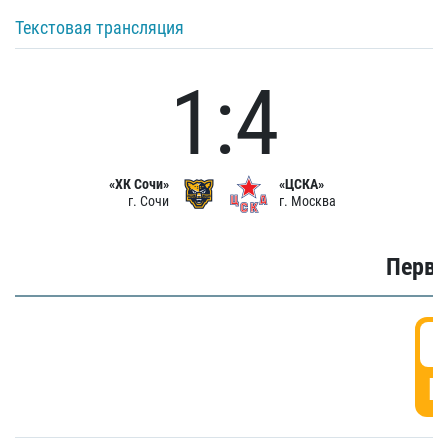
Текстовая трансляция
1:4
«ХК Сочи»
«ЦСКА»
г. Сочи
г. Москва
Первы
0
Г