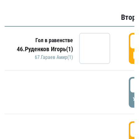
Второ
2
Гол в равенстве
46.Руденков Игорь(1)
Г
67.Гараев Амир(1)
2
УД
3