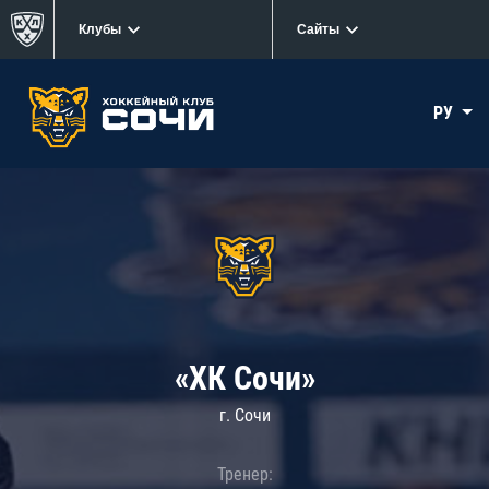
Клубы
Сайты
РУ
«ХК Сочи»
г. Сочи
Тренер: