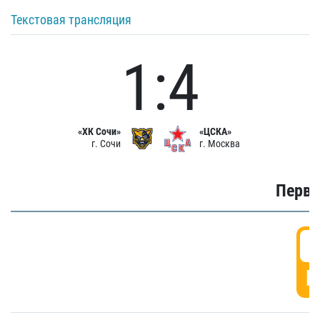
Текстовая трансляция
1:4
«ХК Сочи»
«ЦСКА»
г. Сочи
г. Москва
Первы
0
Г