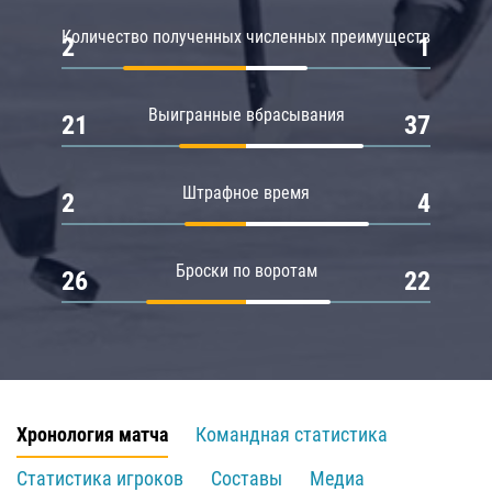
Количество полученных численных преимуществ
2
1
Выигранные вбрасывания
21
37
Штрафное время
2
4
Броски по воротам
26
22
Хронология матча
Командная статистика
Статистика игроков
Составы
Медиа