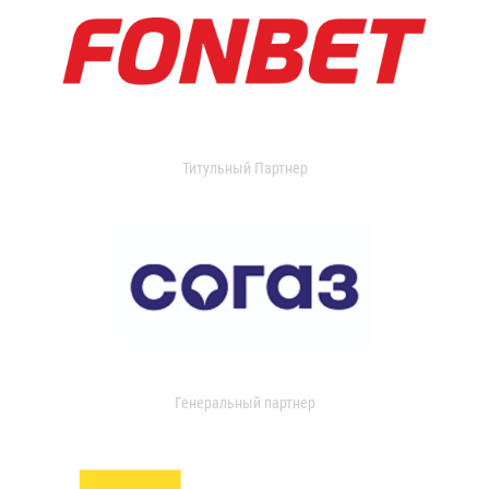
Титульный Партнер
Генеральный партнер