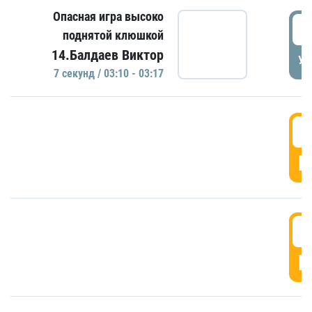
Опасная игра высоко
0
поднятой клюшкой
14.Балдаев Виктор
УД
7 секунд / 03:10 - 03:17
0
Г
0
Г